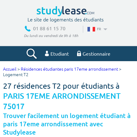
Le site de logements des étudiants
01 88 61 15 70
FR
Du lundi au vendredi de 9h à 18h
Etudiant
Gestionnaire
Accueil
>
Résidences étudiantes paris 17eme arrondissement
>
Votre recherche
Logement T2
27 résidences T2 pour étudiants à
Ville, école
PARIS 17EME ARRONDISSEMENT
75017
Budget min
Budget max
Trouver facilement un logement étudiant à
paris 17eme arrondissement avec
€
€
Studylease