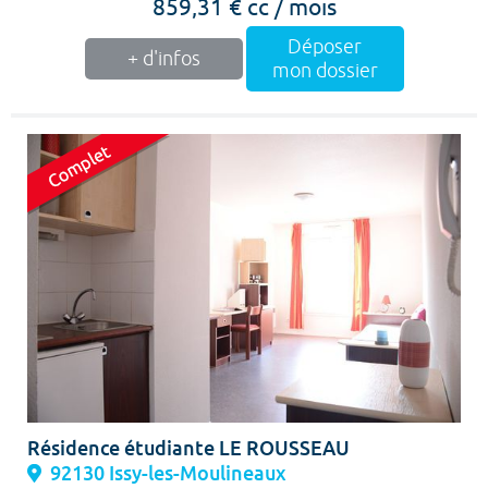
859,31 € cc / mois
Déposer
+ d'infos
mon dossier
Résidence étudiante LE ROUSSEAU
92130 Issy-les-Moulineaux