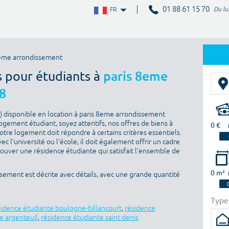
01 88 61 15 70
Du lu
FR
8eme arrondissement
s pour étudiants à
paris 8eme
8
) disponible en location à paris 8eme arrondissement
logement étudiant, soyez attentifs, nos offres de biens à
0 €
otre logement doit répondre à certains critères essentiels.
ec l’université ou l’école, il doit également offrir un cadre
rouver une résidence étudiante qui satisfait l’ensemble de
0 m²
ement est décrite avec détails, avec une grande quantité
Type
sidence étudiante boulogne-billancourt
,
résidence
e argenteuil
,
résidence étudiante saint denis