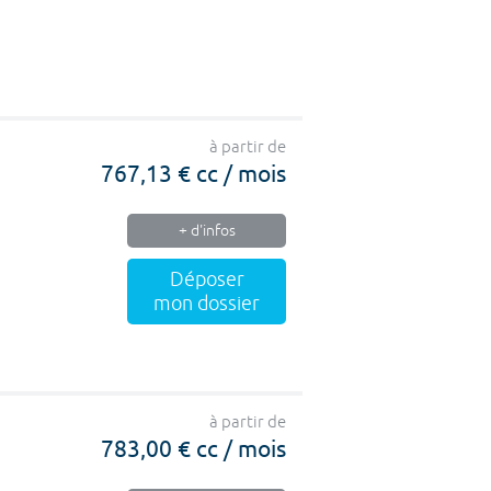
à partir de
767,13 € cc / mois
+ d'infos
Déposer
mon dossier
à partir de
783,00 € cc / mois