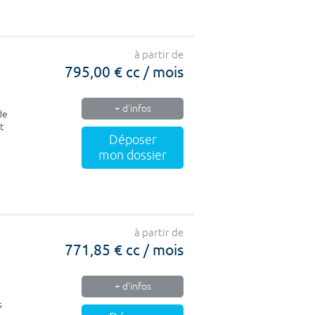
à partir de
795,00 € cc / mois
+ d'infos
de
t
Déposer
mon dossier
à partir de
771,85 € cc / mois
+ d'infos
s