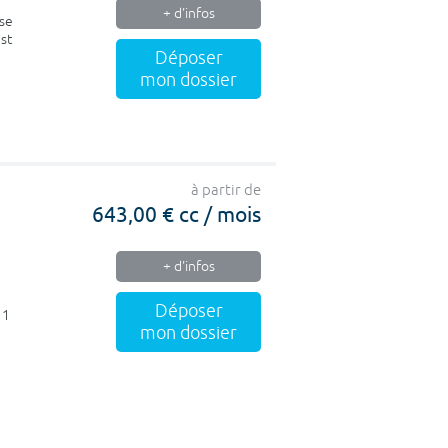
+ d'infos
nse
est
Déposer
mon dossier
à partir de
643,00 € cc / mois
+ d'infos
Déposer
 1
mon dossier