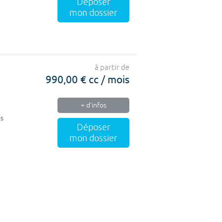
Déposer
mon dossier
à partir de
990,00 € cc / mois
+ d'infos
is
Déposer
mon dossier