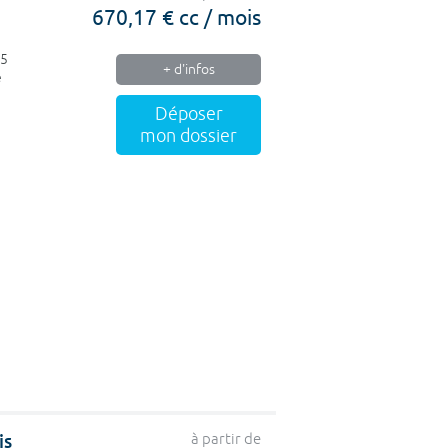
670,17 € cc / mois
15
+ d'infos
e
Déposer
mon dossier
is
à partir de