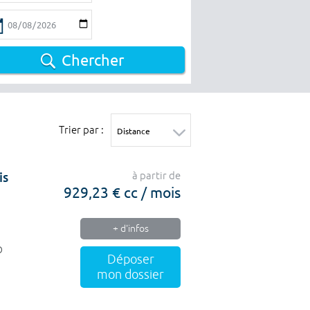
Chercher
Trier par :
is
à partir de
929,23 € cc / mois
+ d'infos
O
Déposer
mon dossier