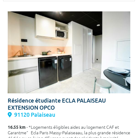
Surface min
Surface max
m²
m²
Type de location
Colocation
Votre date d'entrée
Chercher
Résidence étudiante ECLA PALAISEAU
EXTENSION OPCO
91120 Palaiseau
16.55 km
- *Logements éligibles aides au logement CAF et
Garantme" Ecla Paris Massy-Palaiseaau, la plus grande résidence