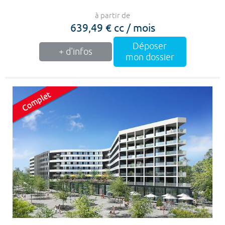
à partir de
639,49 € cc / mois
Déposer
+ d'infos
mon dossier