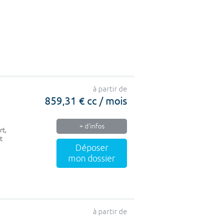
à partir de
859,31 € cc / mois
+ d'infos
rt,
t
Déposer
mon dossier
à partir de