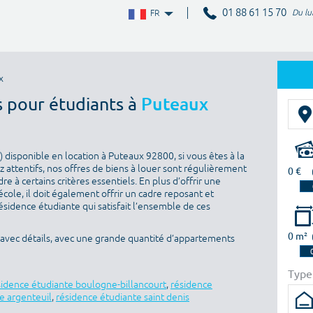
01 88 61 15 70
Du lu
FR
x
s pour étudiants à
Puteaux
disponible en location à Puteaux 92800, si vous êtes à la
 attentifs, nos offres de biens à louer sont régulièrement
0 €
e à certains critères essentiels. En plus d’offrir une
’école, il doit également offrir un cadre reposant et
sidence étudiante qui satisfait l’ensemble de ces
0 m²
 avec détails, avec une grande quantité d’appartements
Type
sidence étudiante boulogne-billancourt
,
résidence
e argenteuil
,
résidence étudiante saint denis