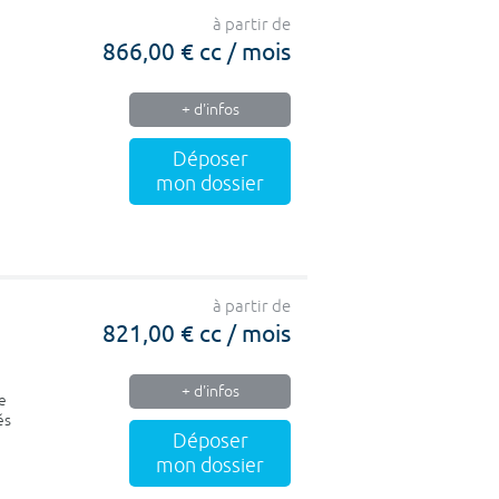
à partir de
866,00 € cc / mois
+ d'infos
Déposer
mon dossier
à partir de
821,00 € cc / mois
+ d'infos
e
és
Déposer
mon dossier