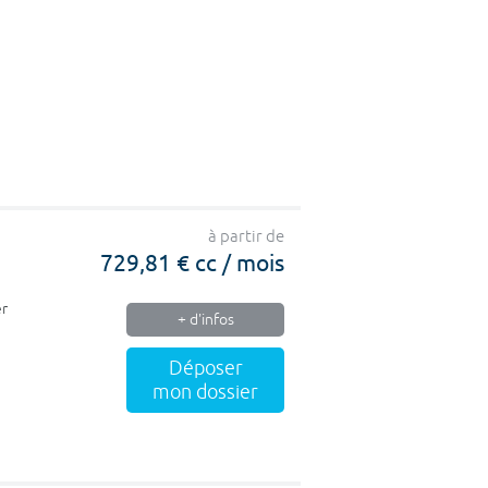
à partir de
729,81 € cc / mois
er
+ d'infos
Déposer
mon dossier