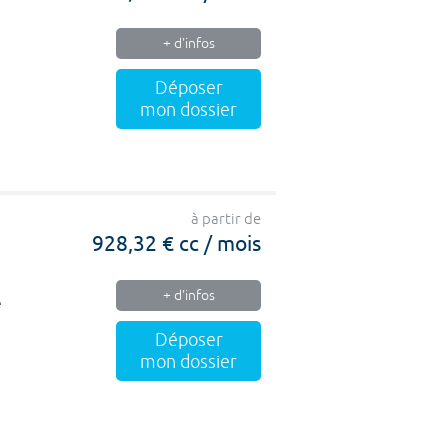
+ d'infos
Déposer
mon dossier
à partir de
928,32 € cc / mois
+ d'infos
e
Déposer
mon dossier