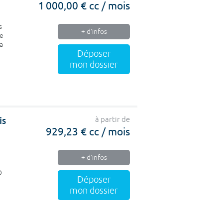
1 000,00 € cc / mois
s
+ d'infos
te
a
Déposer
mon dossier
is
à partir de
929,23 € cc / mois
+ d'infos
O
Déposer
mon dossier