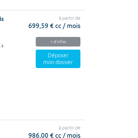
is
à partir de
699,59 € cc / mois
+ d'infos
 à
Déposer
mon dossier
à partir de
986,00 € cc / mois