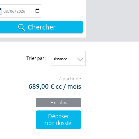
Chercher
Trier par :
à partir de
689,00 € cc / mois
+ d'infos
Déposer
mon dossier