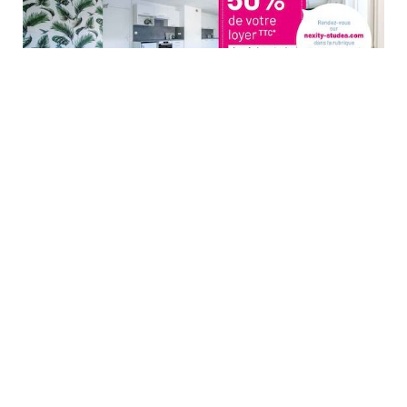
STUDEA PRESQU'ILE
69002 LYON
9.69 km
- Vous partez étudier à Lyon et vous cherchez un studio ?
Studylease vous propose ce logement étudiant à Lyon, dans le
IIe arrondissement ! Emménagez sur la presqu’ile de Lyon: un
quartier authenti...
En savoir plus
à partir de
548,00 € cc / mois
Déposer