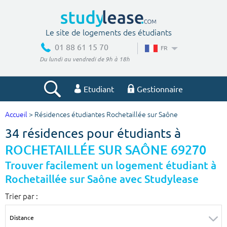
Le site de logements des étudiants
01 88 61 15 70
FR
Du lundi au vendredi de 9h à 18h
Etudiant
Gestionnaire
Accueil
> Résidences étudiantes Rochetaillée sur Saône
Votre recherche
34 résidences pour étudiants à
Ville, école
ROCHETAILLÉE SUR SAÔNE 69270
Trouver facilement un logement étudiant à
Rochetaillée sur Saône avec Studylease
Budget min
Budget max
Trier par :
€
€