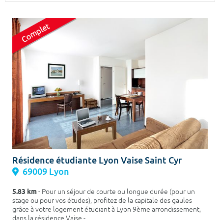
Surface min
Surface max
m²
m²
Type de location
Colocation
Votre date d'entrée
Chercher
Résidence étudiante Lyon Vaise Saint Cyr
69009 Lyon
5.83 km
- Pour un séjour de courte ou longue durée (pour un
stage ou pour vos études), profitez de la capitale des gaules
grâce à votre logement étudiant à Lyon 9ème arrondissement,
dans la résidence Vaise -...