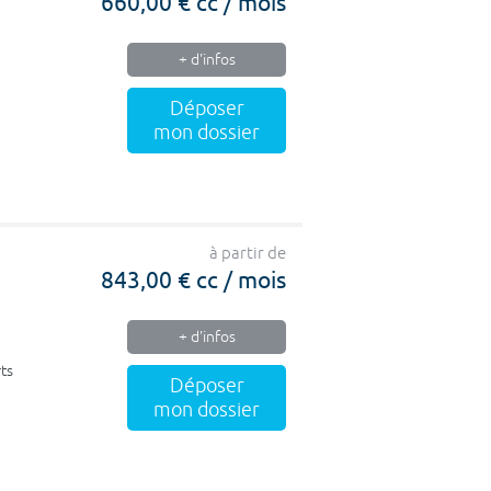
660,00 € cc / mois
+ d'infos
Déposer
mon dossier
à partir de
843,00 € cc / mois
+ d'infos
ts
Déposer
mon dossier