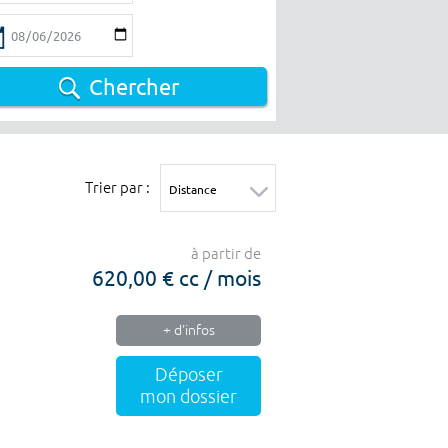
Chercher
Trier par :
à partir de
620,00 € cc / mois
+ d'infos
Déposer
mon dossier