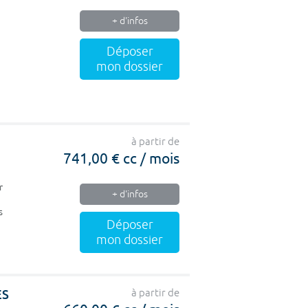
+ d'infos
Déposer
mon dossier
à partir de
741,00 € cc / mois
r
+ d'infos
s
Déposer
mon dossier
ES
à partir de