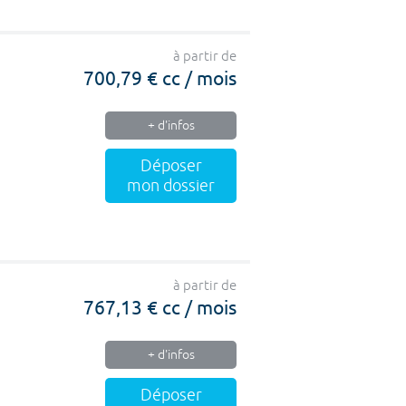
à partir de
700,79 € cc / mois
+ d'infos
Déposer
mon dossier
à partir de
767,13 € cc / mois
+ d'infos
Déposer