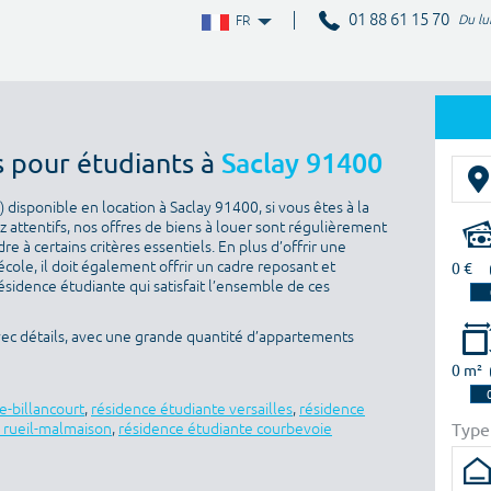
01 88 61 15 70
Du lu
FR
s pour étudiants à
Saclay 91400
disponible en location à Saclay 91400, si vous êtes à la
 attentifs, nos offres de biens à louer sont régulièrement
e à certains critères essentiels. En plus d’offrir une
’école, il doit également offrir un cadre reposant et
0 €
sidence étudiante qui satisfait l’ensemble de ces
vec détails, avec une grande quantité d’appartements
0 m²
e-billancourt
,
résidence étudiante versailles
,
résidence
Type
 rueil-malmaison
,
résidence étudiante courbevoie