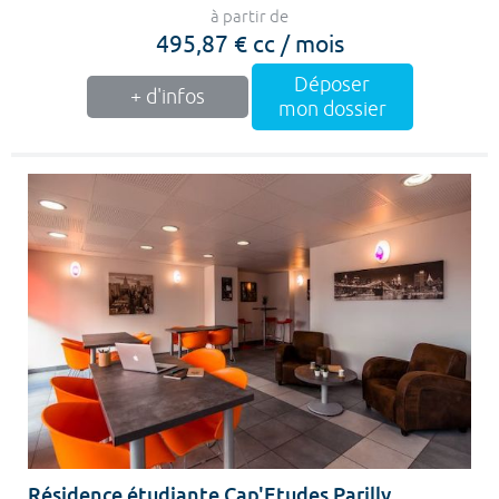
à partir de
495,87 € cc / mois
Déposer
+ d'infos
mon dossier
Résidence étudiante Cap'Etudes Parilly