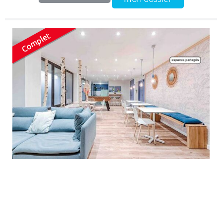
STUDEA MASSENA 1
69006 LYON
10.55 km
- Emménagez dans la deuxième ville étudiante de
France et choisissez ce logement étudiant à Lyon. Il est situé au
cœur de l’un des quartiers les plus prestigieux. Ce logement