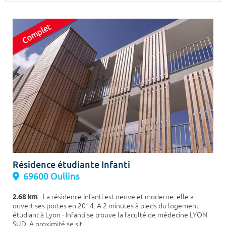
Surface min
Surface max
m²
m²
Type de location
Colocation
Votre date d'entrée
Chercher
Résidence étudiante Infanti
69600 Oullins
2.68 km
- La résidence Infanti est neuve et moderne: elle a
ouvert ses portes en 2014. A 2 minutes à pieds du logement
étudiant à Lyon - Infanti se trouve la faculté de médecine LYON
SUD. A proximité se sit...