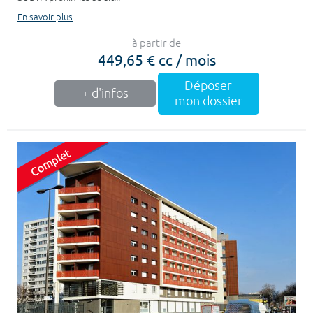
En savoir plus
à partir de
449,65 € cc / mois
Déposer
+ d'infos
mon dossier