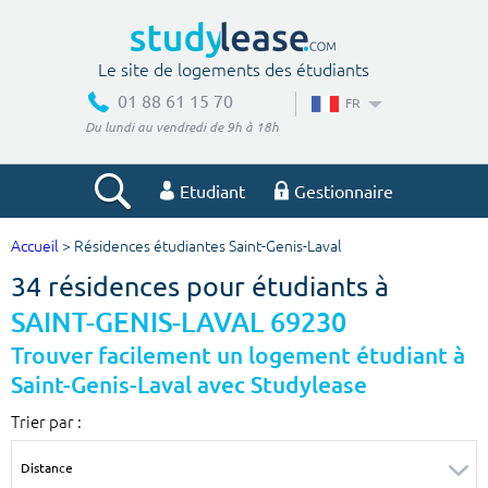
Le site de logements des étudiants
01 88 61 15 70
FR
Du lundi au vendredi de 9h à 18h
Etudiant
Gestionnaire
Accueil
> Résidences étudiantes Saint-Genis-Laval
Votre recherche
34 résidences pour étudiants à
Ville, école
SAINT-GENIS-LAVAL 69230
Trouver facilement un logement étudiant à
Saint-Genis-Laval avec Studylease
Budget min
Budget max
Trier par :
€
€