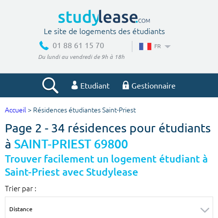
Le site de logements des étudiants
01 88 61 15 70
FR
Du lundi au vendredi de 9h à 18h
Etudiant
Gestionnaire
Accueil
> Résidences étudiantes Saint-Priest
Votre recherche
Page 2 - 34 résidences pour étudiants
Ville, école
à
SAINT-PRIEST 69800
Trouver facilement un logement étudiant à
Saint-Priest avec Studylease
Budget min
Budget max
Trier par :
€
€