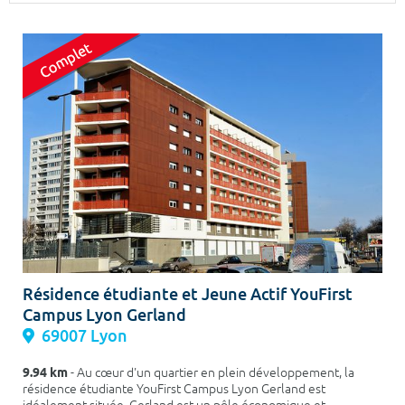
Surface min
Surface max
m²
m²
Type de location
Colocation
Votre date d'entrée
Chercher
Résidence étudiante et Jeune Actif YouFirst
Campus Lyon Gerland
69007 Lyon
9.94 km
- Au cœur d'un quartier en plein développement, la
résidence étudiante YouFirst Campus Lyon Gerland est