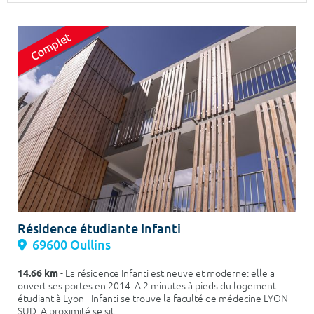
Surface min
Surface max
m²
m²
Type de location
Colocation
Votre date d'entrée
Chercher
Résidence étudiante Infanti
69600 Oullins
14.66 km
- La résidence Infanti est neuve et moderne: elle a
ouvert ses portes en 2014. A 2 minutes à pieds du logement
étudiant à Lyon - Infanti se trouve la faculté de médecine LYON
SUD. A proximité se sit...