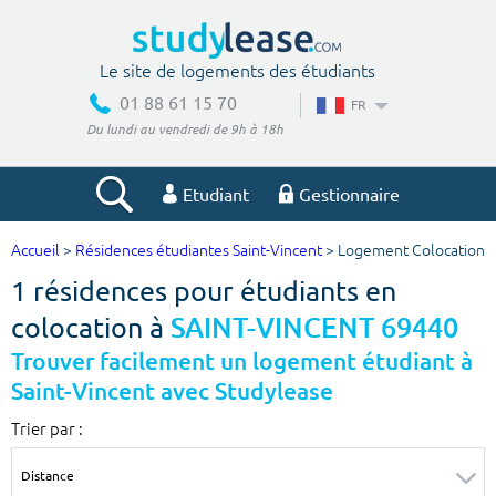
Le site de logements des étudiants
01 88 61 15 70
FR
Du lundi au vendredi de 9h à 18h
Etudiant
Gestionnaire
Accueil
>
Résidences étudiantes Saint-Vincent
> Logement Colocation
Votre recherche
1 résidences pour étudiants en
Ville, école
colocation à
SAINT-VINCENT 69440
Trouver facilement un logement étudiant à
Saint-Vincent avec Studylease
Budget min
Budget max
Trier par :
€
€