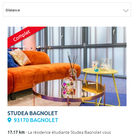
Surface min
Surface max
m²
m²
Type de location
Colocation
Votre date d'entrée
Chercher
STUDEA BAGNOLET
93170 BAGNOLET
17.17 km
- La résidence étudiante Studea Bagnolet vous