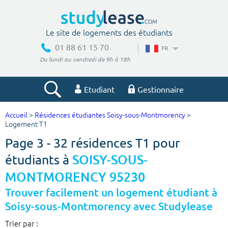
Le site de logements des étudiants
01 88 61 15 70
FR
Du lundi au vendredi de 9h à 18h
Etudiant
Gestionnaire
Accueil
>
Résidences étudiantes Soisy-sous-Montmorency
>
Votre recherche
Logement T1
Page 3 - 32 résidences T1 pour
Ville, école
étudiants à
SOISY-SOUS-
MONTMORENCY 95230
Budget min
Budget max
Trouver facilement un logement étudiant à
Soisy-sous-Montmorency avec Studylease
€
€
Trier par :