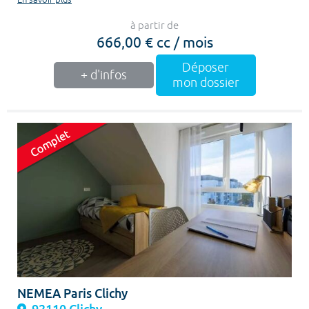
à partir de
666,00 € cc / mois
Déposer
+ d'infos
mon dossier
NEMEA Paris Clichy