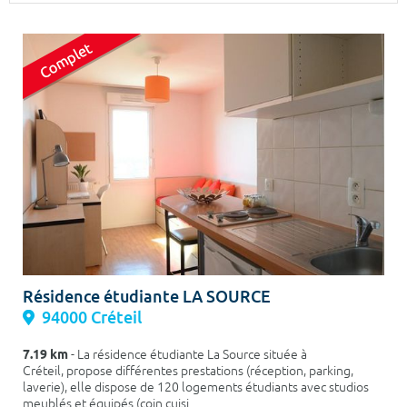
Surface min
Surface max
m²
m²
Type de location
Colocation
Votre date d'entrée
Chercher
Résidence étudiante LA SOURCE
94000 Créteil
7.19 km
- La résidence étudiante La Source située à
Créteil, propose différentes prestations (réception, parking,
laverie), elle dispose de 120 logements étudiants avec studios
meublés et équipés (coin cuisi...