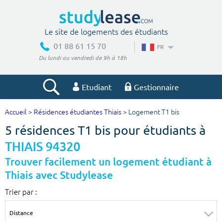
Le site de logements des étudiants
01 88 61 15 70
FR
Du lundi au vendredi de 9h à 18h
Etudiant
Gestionnaire
Accueil
>
Résidences étudiantes Thiais
> Logement T1 bis
Votre recherche
5 résidences T1 bis pour étudiants à
Ville, école
THIAIS 94320
Trouver facilement un logement étudiant à
Thiais avec Studylease
Budget min
Budget max
Trier par :
€
€