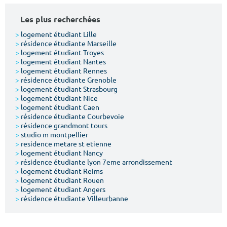
Les plus recherchées
>
logement étudiant Lille
>
résidence étudiante Marseille
>
logement étudiant Troyes
>
logement étudiant Nantes
>
logement étudiant Rennes
>
résidence étudiante Grenoble
>
logement étudiant Strasbourg
>
logement étudiant Nice
>
logement étudiant Caen
>
résidence étudiante Courbevoie
>
résidence grandmont tours
>
studio m montpellier
>
residence metare st etienne
>
logement étudiant Nancy
>
résidence étudiante lyon 7eme arrondissement
>
logement étudiant Reims
>
logement étudiant Rouen
>
logement étudiant Angers
>
résidence étudiante Villeurbanne