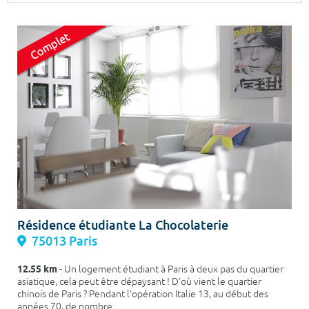
Surface min
Surface max
m²
m²
Type de location
Colocation
Votre date d'entrée
Chercher
Résidence étudiante La Chocolaterie
75013 Paris
12.55 km
- Un logement étudiant à Paris à deux pas du quartier
asiatique, cela peut être dépaysant ! D'où vient le quartier
chinois de Paris ? Pendant l'opération Italie 13, au début des
années 70, de nombre...