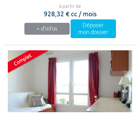
à partir de
928,32 € cc / mois
Déposer
+ d'infos
mon dossier