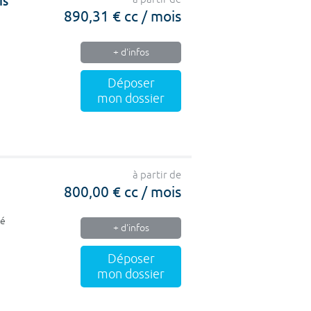
is
890,31 € cc / mois
+ d'infos
Déposer
mon dossier
à partir de
800,00 € cc / mois
ié
+ d'infos
Déposer
mon dossier