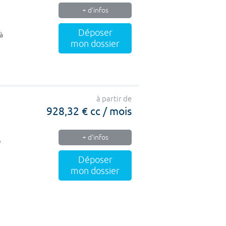
+ d'infos
Déposer
à
mon dossier
à partir de
928,32 € cc / mois
+ d'infos
e
Déposer
mon dossier