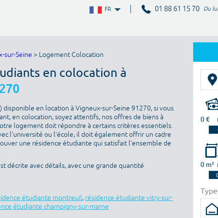
01 88 61 15 70
Du lu
FR
x-sur-Seine
> Logement Colocation
udiants en colocation à
1270
 disponible en location à Vigneux-sur-Seine 91270, si vous
t, en colocation, soyez attentifs, nos offres de biens à
0 €
otre logement doit répondre à certains critères essentiels.
ec l’université ou l’école, il doit également offrir un cadre
rouver une résidence étudiante qui satisfait l’ensemble de
0 m²
t décrite avec détails, avec une grande quantité
Type
sidence étudiante montreuil
,
résidence étudiante vitry-sur-
ence étudiante champigny-sur-marne