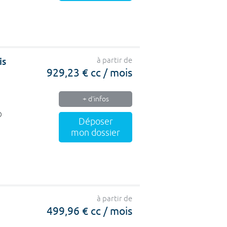
is
à partir de
929,23 € cc / mois
+ d'infos
O
Déposer
mon dossier
à partir de
499,96 € cc / mois