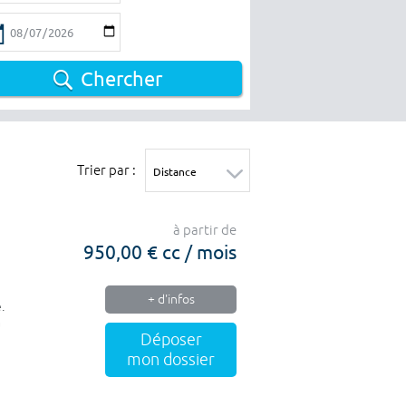
Chercher
Trier par :
à partir de
950,00 € cc / mois
+ d'infos
.
a
Déposer
mon dossier