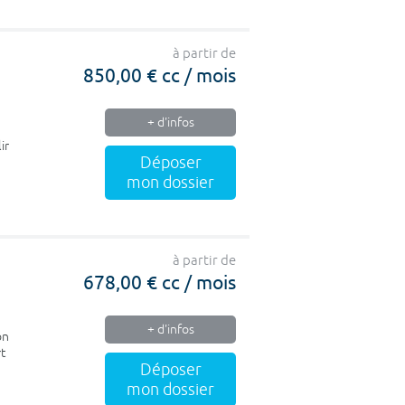
à partir de
850,00 € cc / mois
+ d'infos
ir
Déposer
mon dossier
à partir de
678,00 € cc / mois
+ d'infos
on
rt
Déposer
mon dossier