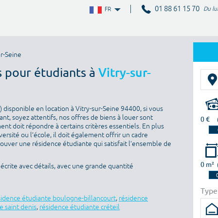
01 88 61 15 70
Du lu
FR
r-Seine
s pour étudiants à
Vitry-sur-
disponible en location à Vitry-sur-Seine 94400, si vous
nt, soyez attentifs, nos offres de biens à louer sont
0 €
nt doit répondre à certains critères essentiels. En plus
versité ou l’école, il doit également offrir un cadre
rouver une résidence étudiante qui satisfait l’ensemble de
0 m²
écrite avec détails, avec une grande quantité
Type
sidence étudiante boulogne-billancourt
,
résidence
e saint denis
,
résidence étudiante créteil