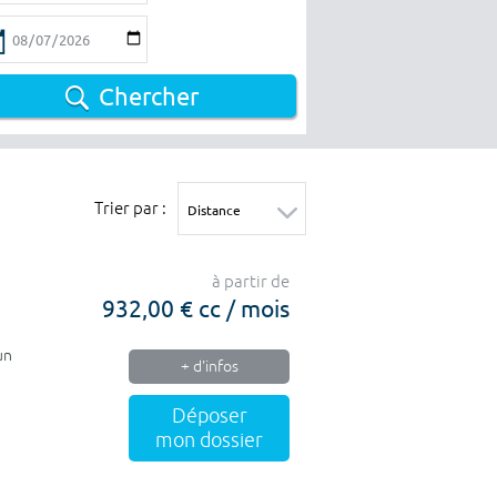
Chercher
Trier par :
à partir de
932,00 € cc / mois
un
+ d'infos
Déposer
mon dossier