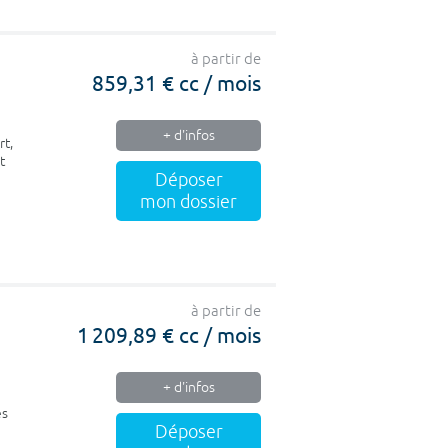
à partir de
859,31 € cc / mois
+ d'infos
rt,
t
Déposer
mon dossier
à partir de
1 209,89 € cc / mois
+ d'infos
es
Déposer