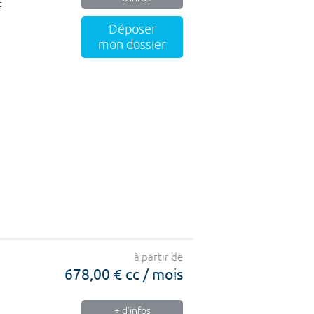
t
Déposer
mon dossier
à partir de
678,00 € cc / mois
+ d'infos