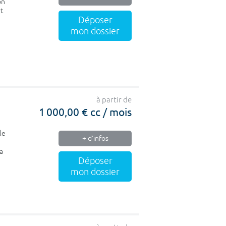
on
rt
Déposer
mon dossier
à partir de
1 000,00 € cc / mois
le
+ d'infos
a
Déposer
mon dossier