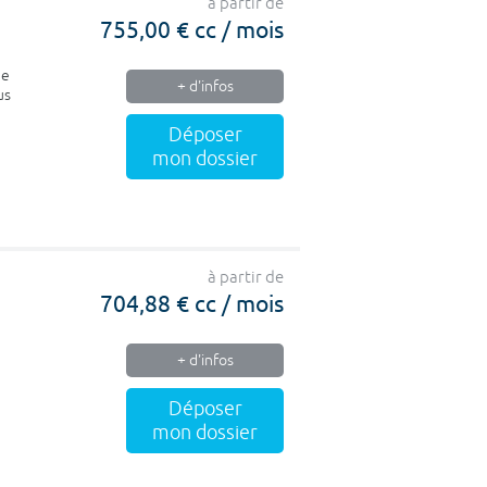
à partir de
755,00 € cc / mois
de
+ d'infos
us
Déposer
mon dossier
à partir de
704,88 € cc / mois
+ d'infos
Déposer
mon dossier