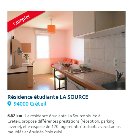
Surface min
Surface max
m²
m²
Type de location
Colocation
Votre date d'entrée
Chercher
Résidence étudiante LA SOURCE
94000 Créteil
6.82 km
- La résidence étudiante La Source située à
Créteil, propose différentes prestations (réception, parking,
laverie), elle dispose de 120 logements étudiants avec studios
meublés et équipés (coin cuisi...