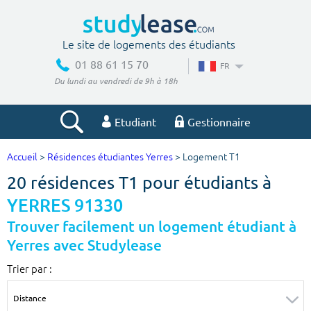
Le site de logements des étudiants
01 88 61 15 70
FR
Du lundi au vendredi de 9h à 18h
Etudiant
Gestionnaire
Accueil
>
Résidences étudiantes Yerres
> Logement T1
Votre recherche
20 résidences T1 pour étudiants à
Ville, école
YERRES 91330
Trouver facilement un logement étudiant à
Yerres avec Studylease
Budget min
Budget max
Trier par :
€
€