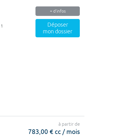
+ d'infos
Déposer
 1
mon dossier
à partir de
783,00 € cc / mois