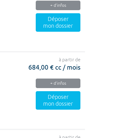
+ d'infos
Déposer
mon dossier
à partir de
684,00 € cc / mois
+ d'infos
Déposer
mon dossier
à partir de