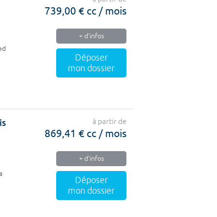
739,00 € cc / mois
+ d'infos
ed
Déposer
mon dossier
is
à partir de
869,41 € cc / mois
+ d'infos
a
Déposer
mon dossier