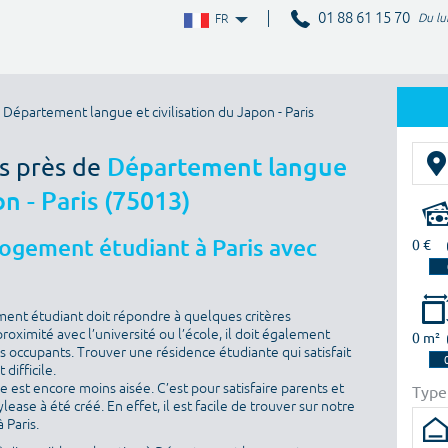
01 88 61 15 70
Du lu
FR
Département langue et civilisation du Japon - Paris
es près de
Département langue
on - Paris (75013)
logement étudiant à Paris avec
0 €
ment étudiant doit répondre à quelques critères
proximité avec l’université ou l’école, il doit également
0 m²
es occupants. Trouver une résidence étudiante qui satisfait
difficile.
he est encore moins aisée. C’est pour satisfaire parents et
Type
ase à été créé. En effet, il est facile de trouver sur notre
 Paris.