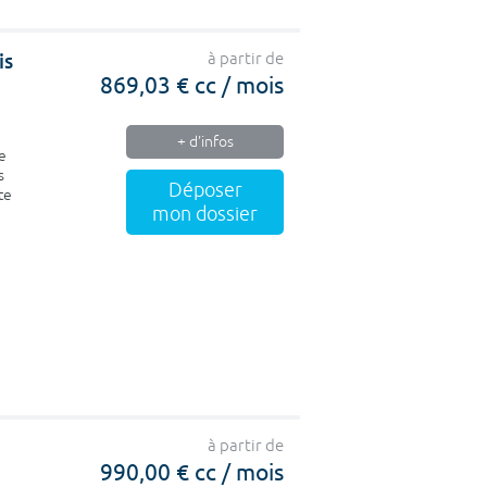
is
à partir de
869,03 € cc / mois
+ d'infos
e
s
Déposer
te
mon dossier
à partir de
990,00 € cc / mois