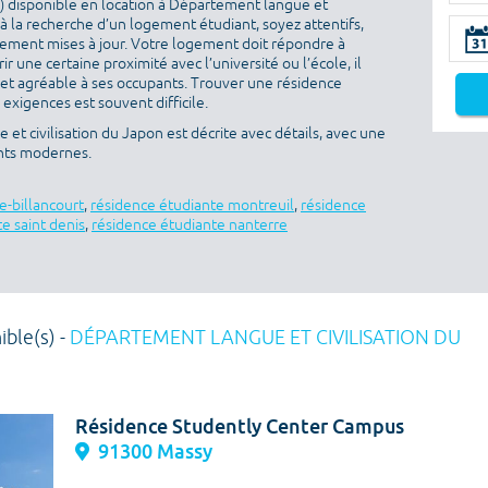
) disponible en location à Département langue et
 à la recherche d’un logement étudiant, soyez attentifs,
èrement mises à jour. Votre logement doit répondre à
rir une certaine proximité avec l’université ou l’école, il
 et agréable à ses occupants. Trouver une résidence
 exigences est souvent difficile.
t civilisation du Japon est décrite avec détails, avec une
nts modernes.
e-billancourt
,
résidence étudiante montreuil
,
résidence
e saint denis
,
résidence étudiante nanterre
ible(s) -
DÉPARTEMENT LANGUE ET CIVILISATION DU
Résidence Studently Center Campus
91300 Massy