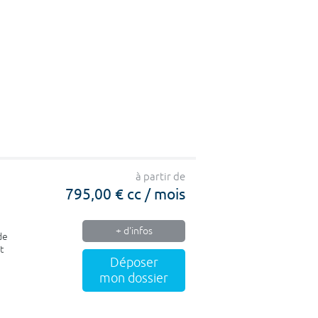
à partir de
795,00 € cc / mois
+ d'infos
de
t
Déposer
mon dossier