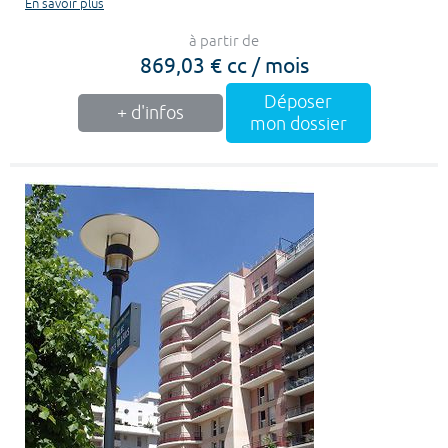
En savoir plus
à partir de
869,03 € cc / mois
Déposer
+ d'infos
mon dossier