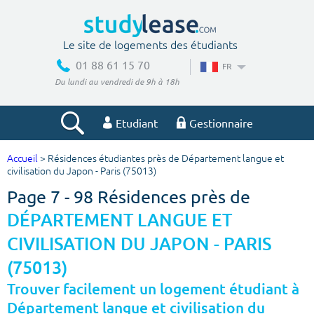
Le site de logements des étudiants
01 88 61 15 70
FR
Du lundi au vendredi de 9h à 18h
Etudiant
Gestionnaire
Accueil
> Résidences étudiantes près de Département langue et
Votre recherche
civilisation du Japon - Paris (75013)
Page 7 - 98 Résidences près de
Ville, école
DÉPARTEMENT LANGUE ET
CIVILISATION DU JAPON - PARIS
Budget min
Budget max
(75013)
Trouver facilement un logement étudiant à
€
€
Département langue et civilisation du