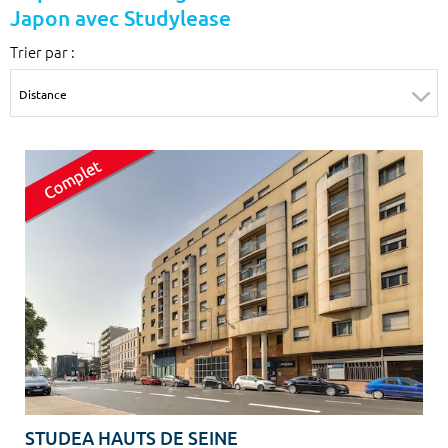
Japon avec Studylease
Surface min
Surface max
Trier par :
m²
m²
Type de location
Colocation
Votre date d'entrée
Chercher
STUDEA HAUTS DE SEINE