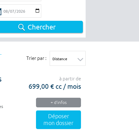
Chercher
-
Trier par :
S
à partir de
699,00 € cc / mois
+ d'infos
es
Déposer
mon dossier