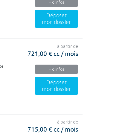
+ d'infos
Déposer
mon dossier
à partir de
721,00 € cc / mois
te
+ d'infos
Déposer
mon dossier
à partir de
715,00 € cc / mois