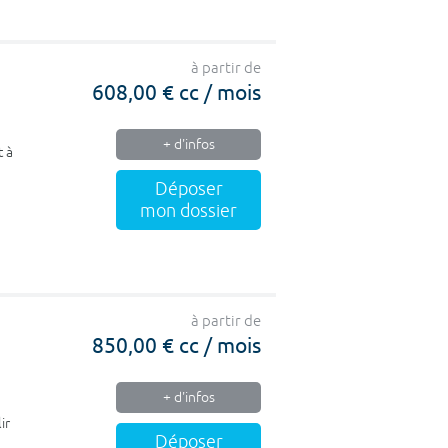
à partir de
608,00 € cc / mois
+ d'infos
t à
Déposer
mon dossier
à partir de
850,00 € cc / mois
+ d'infos
ir
Déposer