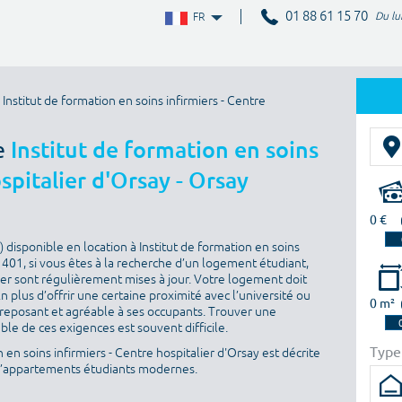
01 88 61 15 70
Du lu
FR
nstitut de formation en soins infirmiers - Centre
e
Institut de formation en soins
spitalier d'Orsay - Orsay
0 €
disponible en location à Institut de formation en soins
91401, si vous êtes à la recherche d’un logement étudiant,
ouer sont régulièrement mises à jour. Votre logement doit
En plus d’offrir une certaine proximité avec l’université ou
0 m²
re reposant et agréable à ses occupants. Trouver une
ble de ces exigences est souvent difficile.
Type
en soins infirmiers - Centre hospitalier d'Orsay est décrite
 d’appartements étudiants modernes.