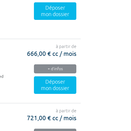
Déposer
mon dossier
à partir de
666,00 € cc / mois
+ d'infos
ed
Déposer
mon dossier
à partir de
721,00 € cc / mois