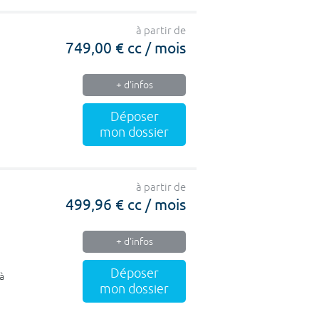
à partir de
749,00 € cc / mois
+ d'infos
Déposer
mon dossier
à partir de
499,96 € cc / mois
+ d'infos
Déposer
à
mon dossier