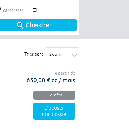
Chercher
Trier par :
à partir de
650,00 € cc / mois
+ d'infos
Déposer
mon dossier