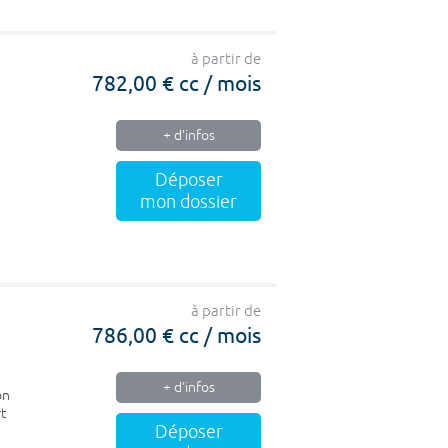
à partir de
782,00 € cc / mois
+ d'infos
Déposer
mon dossier
à partir de
786,00 € cc / mois
+ d'infos
on
rt
Déposer