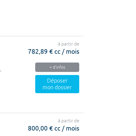
à partir de
782,89 € cc / mois
+ d'infos
,
Déposer
mon dossier
à partir de
800,00 € cc / mois