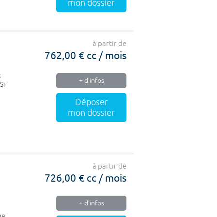
mon dossier
à partir de
762,00 € cc / mois
t
+ d'infos
Si
Déposer
mon dossier
à partir de
726,00 € cc / mois
+ d'infos
ne