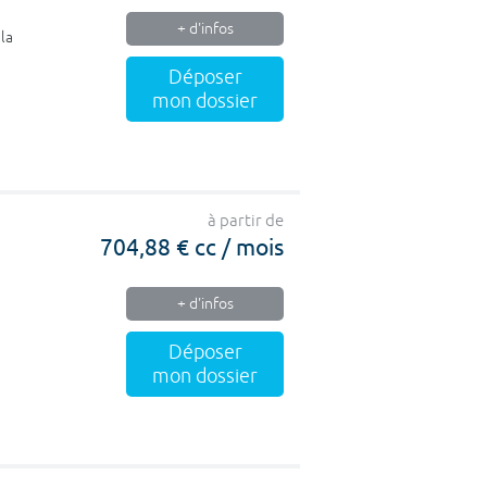
+ d'infos
 la
Déposer
mon dossier
à partir de
704,88 € cc / mois
+ d'infos
Déposer
mon dossier