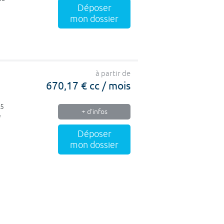
Déposer
mon dossier
à partir de
670,17 € cc / mois
15
+ d'infos
e
Déposer
mon dossier