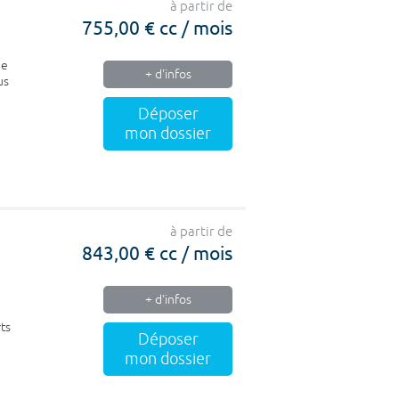
à partir de
755,00 € cc / mois
de
+ d'infos
us
Déposer
mon dossier
à partir de
843,00 € cc / mois
+ d'infos
ts
Déposer
mon dossier