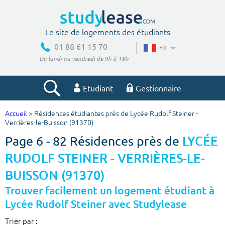
Le site de logements des étudiants
01 88 61 15 70
FR
Du lundi au vendredi de 9h à 18h
Etudiant
Gestionnaire
Accueil
> Résidences étudiantes près de Lycée Rudolf Steiner -
Votre recherche
Verrières-le-Buisson (91370)
Page 6 - 82 Résidences près de
LYCÉE
Ville, école
RUDOLF STEINER - VERRIÈRES-LE-
BUISSON (91370)
Budget min
Budget max
Trouver facilement un logement étudiant à
Lycée Rudolf Steiner avec Studylease
€
€
Trier par :