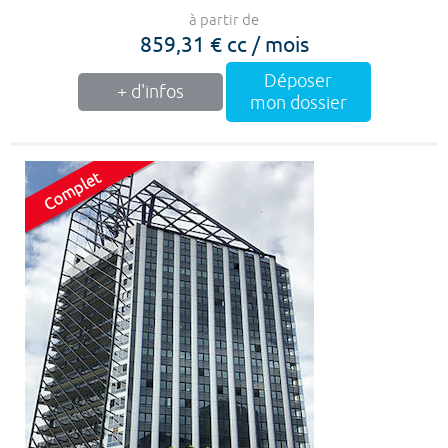
à partir de
859,31 € cc / mois
Déposer
+ d'infos
mon dossier