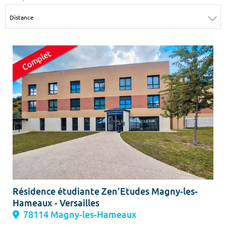
Surface min
Surface max
m²
m²
Type de location
Colocation
Votre date d'entrée
Chercher
Résidence étudiante Zen'Etudes Magny-les-
Hameaux - Versailles
78114 Magny-les-Hameaux