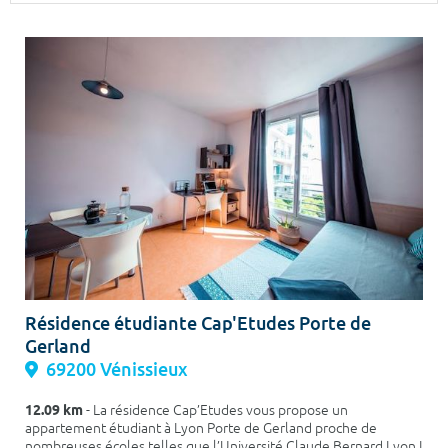
Surface min
Surface max
m²
m²
Type de location
Colocation
Votre date d'entrée
Chercher
Résidence étudiante Cap'Etudes Porte de
Gerland
69200 Vénissieux
12.09 km
- La résidence Cap’Etudes vous propose un
appartement étudiant à Lyon Porte de Gerland proche de
nombreuses écoles telles que l’Université Claude Bernard Lyon I