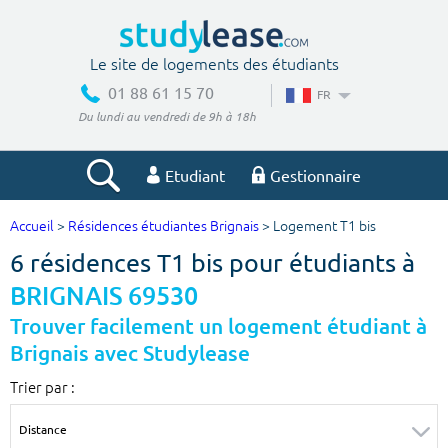
Le site de logements des étudiants
01 88 61 15 70
FR
Du lundi au vendredi de 9h à 18h
Etudiant
Gestionnaire
Accueil
>
Résidences étudiantes Brignais
> Logement T1 bis
Votre recherche
6 résidences T1 bis pour étudiants à
Ville, école
BRIGNAIS 69530
Trouver facilement un logement étudiant à
Brignais avec Studylease
Budget min
Budget max
Trier par :
€
€