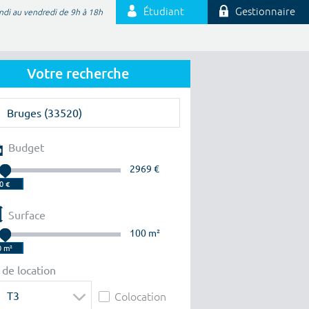
Étudiant
Gestionnaire
ndi au vendredi de 9h à 18h
Votre recherche
Budget
2969 €
Surface
100 m²
 de location
T3
Colocation