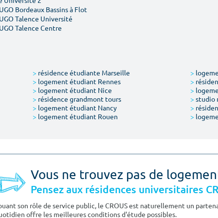
 Université 2
YUGO Bordeaux Bassins à Flot
YUGO Talence Université
YUGO Talence Centre
>
résidence étudiante Marseille
>
logemen
>
logement étudiant Rennes
>
résiden
>
logement étudiant Nice
>
logeme
>
résidence grandmont tours
>
studio 
>
logement étudiant Nancy
>
résiden
>
logement étudiant Rouen
>
logeme
Vous ne trouvez pas de logemen
Pensez aux résidences universitaires 
ouant son rôle de service public, le CROUS est naturellement un partenai
uotidien offre les meilleures conditions d'étude possibles.