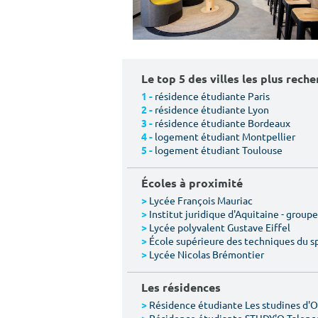
Le top 5 des villes les plus rech
résidence étudiante Paris
1 -
résidence étudiante Lyon
2 -
résidence étudiante Bordeaux
3 -
logement étudiant Montpellier
4 -
logement étudiant Toulouse
5 -
Écoles à proximité
Lycée François Mauriac
>
Institut juridique d'Aquitaine - group
>
Lycée polyvalent Gustave Eiffel
>
École supérieure des techniques du sp
>
Lycée Nicolas Brémontier
>
Les résidences
Résidence étudiante Les studines d'
>