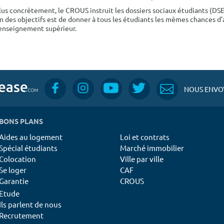
lus concrètement, le CROUS instruit les dossiers sociaux étudiants (DS
n des objectifs est de donner à tous les étudiants les mêmes chances d'
'enseignement supérieur.
NOUS ENVOY
BONS PLANS
Aides au logement
Loi et contrats
Spécial étudiants
Marché immobilier
Colocation
Ville par ville
Se loger
CAF
Garantie
CROUS
Etude
Ils parlent de nous
Recrutement