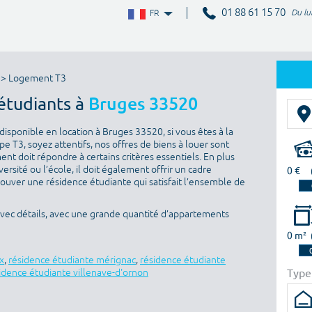
01 88 61 15 70
Du lu
FR
> Logement T3
étudiants à
Bruges 33520
isponible en location à Bruges 33520, si vous êtes à la
 T3, soyez attentifs, nos offres de biens à louer sont
nt doit répondre à certains critères essentiels. En plus
versité ou l’école, il doit également offrir un cadre
0 €
rouver une résidence étudiante qui satisfait l’ensemble de
avec détails, avec une grande quantité d’appartements
0 m²
x
,
résidence étudiante mérignac
,
résidence étudiante
Type
idence étudiante villenave-d'ornon