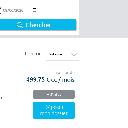
Chercher
Trier par :
à partir de
499,75 € cc / mois
+ d'infos
ns
Déposer
mon dossier