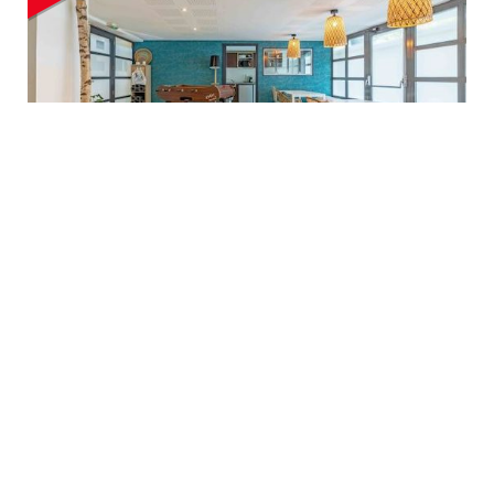
STUDEA MONTCHAT
69100 VILLEURBANNE
11.26 km
- Vous partez étudier à Lyon mais vous êtes adepte du
calme des banlieues ? Studylease vous propose ce logement
étudiant à Lyon – Villeurbanne ! Il est situé dans un quartier
résidentiel calme de la...
En savoir plus
à partir de
501,00 € cc / mois