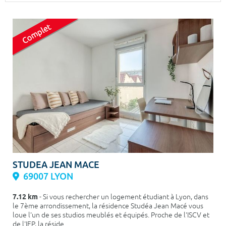
Surface min
Surface max
m²
m²
Type de location
Colocation
Votre date d'entrée
Chercher
STUDEA JEAN MACE
69007 LYON
7.12 km
- Si vous rechercher un logement étudiant à Lyon, dans
le 7ème arrondissement, la résidence Studéa Jean Macé vous
loue l'un de ses studios meublés et équipés. Proche de l'ISCV et
de l'IEP, la réside...