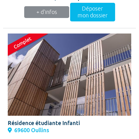
Déposer
+ d'infos
mon dossier
Résidence étudiante Infanti
69600 Oullins