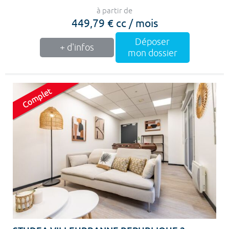
à partir de
449,79 € cc / mois
Déposer
+ d'infos
mon dossier