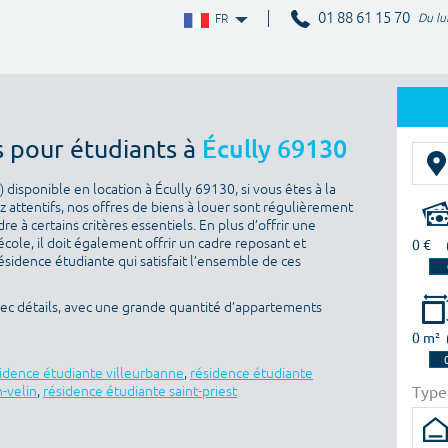
01 88 61 15 70
Du lu
FR
s pour étudiants à
Écully 69130
disponible en location à Écully 69130, si vous êtes à la
 attentifs, nos offres de biens à louer sont régulièrement
e à certains critères essentiels. En plus d’offrir une
’école, il doit également offrir un cadre reposant et
0 €
sidence étudiante qui satisfait l’ensemble de ces
vec détails, avec une grande quantité d’appartements
0 m²
idence étudiante villeurbanne
,
résidence étudiante
Type
-velin
,
résidence étudiante saint-priest