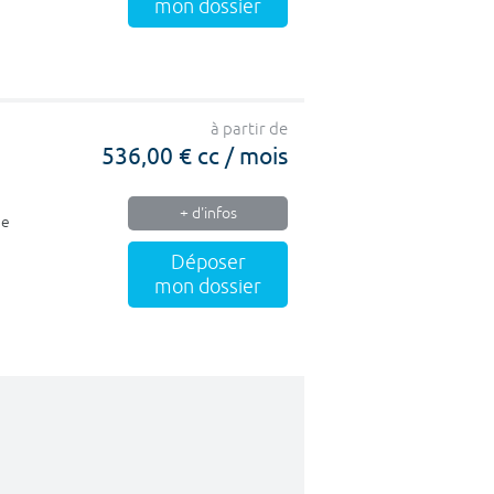
mon dossier
à partir de
536,00 € cc / mois
+ d'infos
ne
Déposer
mon dossier