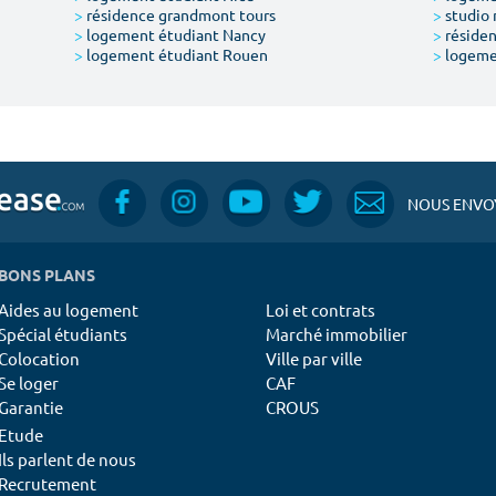
>
résidence grandmont tours
>
studio 
>
logement étudiant Nancy
>
résiden
>
logement étudiant Rouen
>
logeme
NOUS ENVOY
BONS PLANS
Aides au logement
Loi et contrats
Spécial étudiants
Marché immobilier
Colocation
Ville par ville
Se loger
CAF
Garantie
CROUS
Etude
Ils parlent de nous
Recrutement