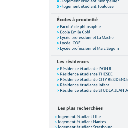
logement étudiant Montpellier
4 -
logement étudiant Toulouse
5 -
Écoles à proximité
Faculté de philosophie
>
Ecole Emile Cohl
>
Lycée professionnel La Mache
>
Lycée ICOF
>
Lycée professionnel Marc Seguin
>
Les résidences
Résidence étudiante LYON 8
>
Résidence étudiante THESEE
>
Résidence étudiante CITY RESIDENCE
>
Résidence étudiante Infanti
>
Résidence étudiante STUDEA JEAN J
>
Les plus recherchées
>
logement étudiant Lille
>
logement étudiant Nantes
>
logement étudiant Strasbourg