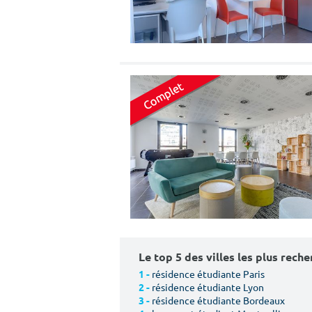
Le top 5 des villes les plus rech
résidence étudiante Paris
1 -
résidence étudiante Lyon
2 -
résidence étudiante Bordeaux
3 -