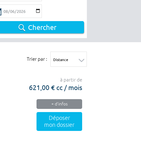
Chercher
Trier par :
à partir de
621,00 € cc / mois
+ d'infos
Déposer
mon dossier