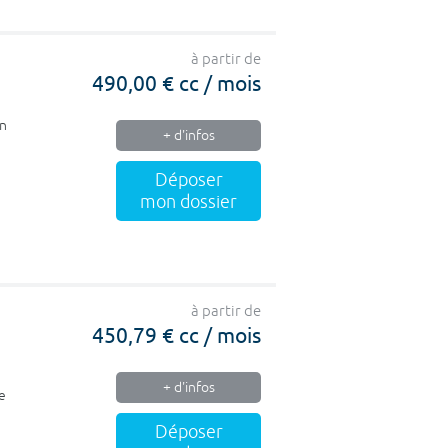
à partir de
490,00 € cc / mois
un
+ d'infos
Déposer
mon dossier
à partir de
450,79 € cc / mois
+ d'infos
le
Déposer