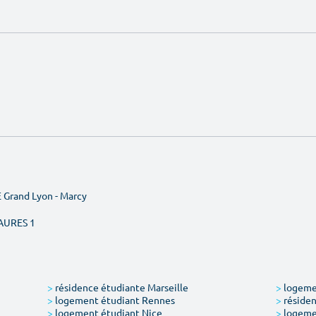
 Grand Lyon - Marcy
AURES 1
>
résidence étudiante Marseille
>
logemen
>
logement étudiant Rennes
>
résiden
>
logement étudiant Nice
>
logeme