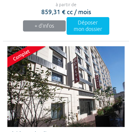
à partir de
859,31 € cc / mois
Déposer
+ d'infos
mon dossier