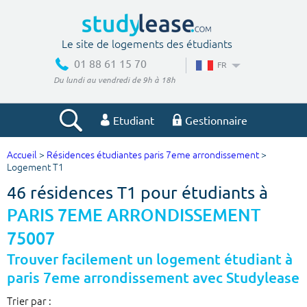
Le site de logements des étudiants
01 88 61 15 70
FR
Du lundi au vendredi de 9h à 18h
Etudiant
Gestionnaire
Accueil
>
Résidences étudiantes paris 7eme arrondissement
>
Votre recherche
Logement T1
46 résidences T1 pour étudiants à
Ville, école
PARIS 7EME ARRONDISSEMENT
75007
Budget min
Budget max
Trouver facilement un logement étudiant à
paris 7eme arrondissement avec Studylease
€
€
Trier par :