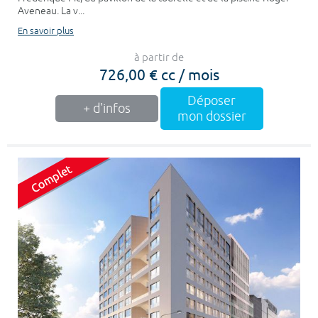
Aveneau. La v...
En savoir plus
à partir de
726,00 € cc / mois
Déposer
+ d'infos
mon dossier