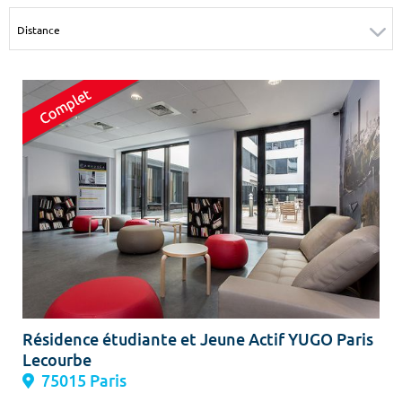
Surface min
Surface max
m²
m²
Type de location
Colocation
Votre date d'entrée
Chercher
Résidence étudiante et Jeune Actif YUGO Paris
Lecourbe
75015 Paris