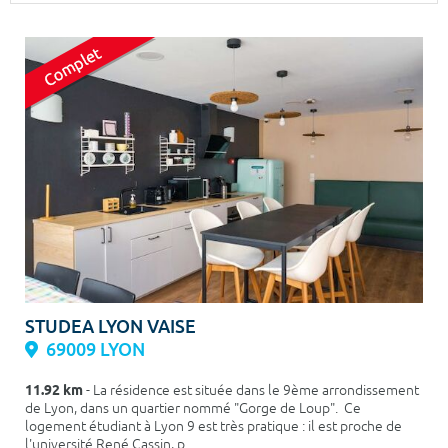
Surface min
Surface max
m²
m²
Type de location
Colocation
Votre date d'entrée
Chercher
STUDEA LYON VAISE
69009 LYON
11.92 km
- La résidence est située dans le 9ème arrondissement
de Lyon, dans un quartier nommé "Gorge de Loup". Ce
logement étudiant à Lyon 9 est très pratique : il est proche de
l'université René Cassin, p...