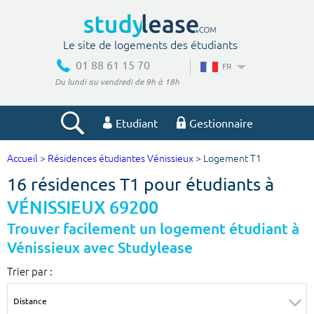
Le site de logements des étudiants
01 88 61 15 70
FR
Du lundi au vendredi de 9h à 18h
Etudiant
Gestionnaire
Accueil
>
Résidences étudiantes Vénissieux
> Logement T1
Votre recherche
16 résidences T1 pour étudiants à
Ville, école
VÉNISSIEUX 69200
Trouver facilement un logement étudiant à
Vénissieux avec Studylease
Budget min
Budget max
Trier par :
€
€