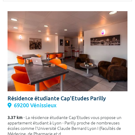
Surface min
Surface max
m²
m²
Type de location
Colocation
Votre date d'entrée
Chercher
Résidence étudiante Cap'Etudes Parilly
69200 Vénissieux
3.37 km
- La résidence étudiante Cap’Etudes vous propose un
appartement étudiant à Lyon - Parilly proche de nombreuses
écoles comme l’Université Claude Bernard Lyon I (Facultés de
Médecine, de Pharmacie et d...