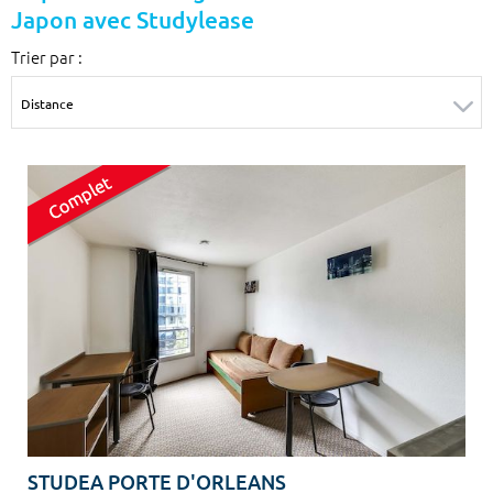
Japon avec Studylease
Surface min
Surface max
Trier par :
m²
m²
Type de location
Colocation
Votre date d'entrée
Chercher
STUDEA PORTE D'ORLEANS