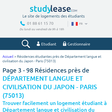
Le site de logements des étudiants
01 88 61 15 70
FR
Du lundi au vendredi de 9h à 18h
Etudiant
Gestionnaire
Accueil
> Résidences étudiantes près de Département langue et
Votre recherche
civilisation du Japon - Paris (75013)
Page 3 - 98 Résidences près de
Ville, école
DÉPARTEMENT LANGUE ET
CIVILISATION DU JAPON - PARIS
Budget min
Budget max
(75013)
Trouver facilement un logement étudiant à
€
€
Département langue et civilisation du