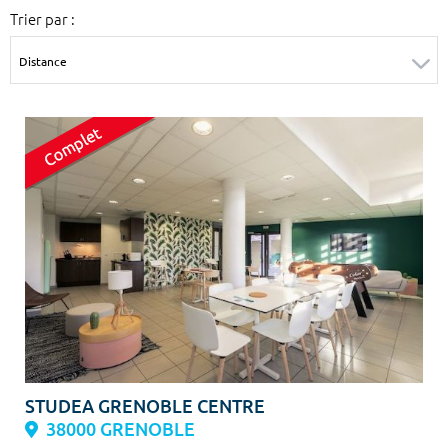
Trier par :
Surface min
Surface max
m²
m²
Type de location
Colocation
Votre date d'entrée
Chercher
STUDEA GRENOBLE CENTRE
38000 GRENOBLE