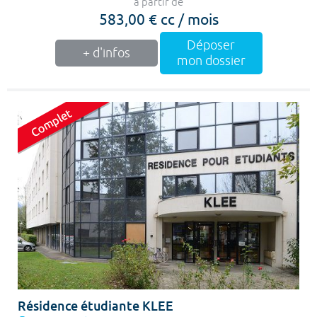
à partir de
583,00 € cc / mois
Déposer
+ d'infos
mon dossier
Résidence étudiante KLEE