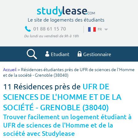
Le site de logements des étudiants
01 88 61 15 70
FR
Du lundi au vendredi de 9h à 18h
Etudiant
Gestionnaire
Accueil
> Résidences étudiantes près de UFR de sciences de l'Homme
Votre recherche
et de la société - Grenoble (38040)
11 Résidences près de
UFR DE
Ville, école
SCIENCES DE L'HOMME ET DE LA
SOCIÉTÉ - GRENOBLE (38040)
Budget min
Budget max
Trouver facilement un logement étudiant à
UFR de sciences de l'Homme et de la
€
€
société avec Studylease