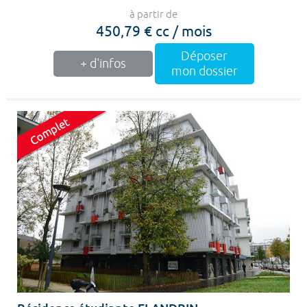
à partir de
450,79 € cc / mois
Déposer
+ d'infos
mon dossier