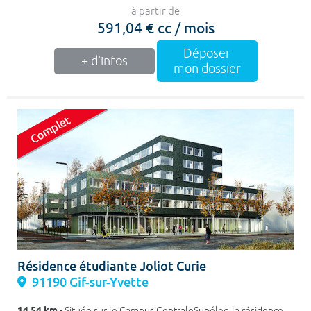
à partir de
591,04 € cc / mois
Déposer
+ d'infos
mon dossier
Résidence étudiante Joliot Curie
91190 Gif-sur-Yvette
14.54 km
- Située sur le Campus CentraleSupélec, la résidence