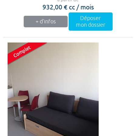
932,00 € cc / mois
Déposer
+ d'infos
mon dossier