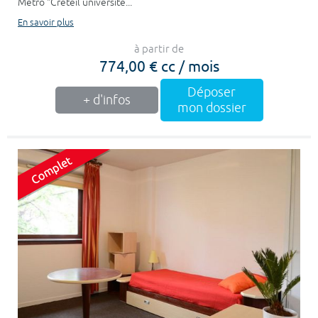
Métro "Créteil université...
En savoir plus
à partir de
774,00 € cc / mois
Déposer
+ d'infos
mon dossier