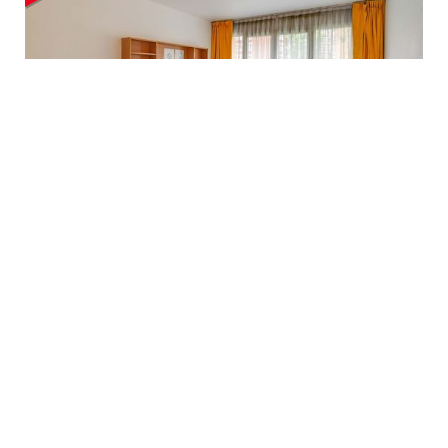
PARIS DAVOUT
75020 PARIS
14.65 km
- Vous êtes à la recherche d’un logement étudiant à
Paris ? Vous aimez les quartier populaires et vivants ? Ce
logement étudiant à Paris Est sera idéal pour vous ! Emménagez
sur la rive droite de la...
En savoir plus
à partir de
619,00 € cc / mois