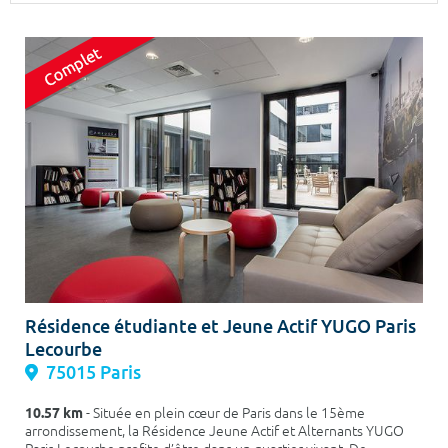
Surface min
Surface max
m²
m²
Type de location
Colocation
Votre date d'entrée
Chercher
Résidence étudiante et Jeune Actif YUGO Paris
Lecourbe
75015 Paris
10.57 km
- Située en plein cœur de Paris dans le 15ème
arrondissement, la Résidence Jeune Actif et Alternants YUGO