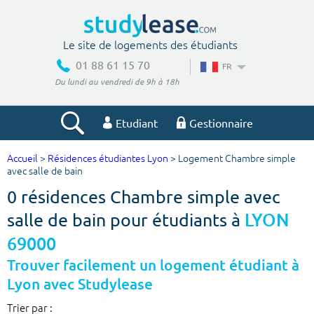
Le site de logements des étudiants
01 88 61 15 70
FR
Du lundi au vendredi de 9h à 18h
Etudiant
Gestionnaire
Accueil
>
Résidences étudiantes Lyon
> Logement Chambre simple
Votre recherche
avec salle de bain
0 résidences Chambre simple avec
Ville, école
salle de bain pour étudiants à
LYON
69000
Budget min
Budget max
Trouver facilement un logement étudiant à
Lyon avec Studylease
€
€
Trier par :