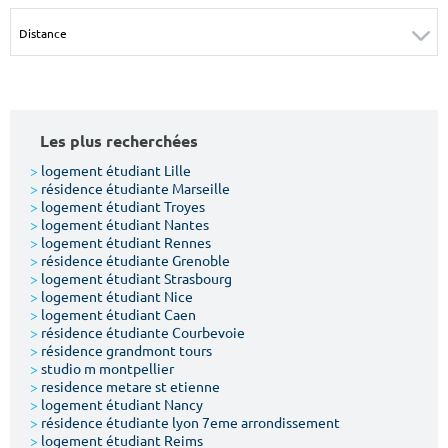
Surface min
Surface max
m²
m²
Type de location
Les plus recherchées
Colocation
>
logement étudiant Lille
>
résidence étudiante Marseille
Votre date d'entrée
>
logement étudiant Troyes
>
logement étudiant Nantes
>
logement étudiant Rennes
>
résidence étudiante Grenoble
>
logement étudiant Strasbourg
>
logement étudiant Nice
>
logement étudiant Caen
Chercher
>
résidence étudiante Courbevoie
>
résidence grandmont tours
>
studio m montpellier
>
residence metare st etienne
>
logement étudiant Nancy
>
résidence étudiante lyon 7eme arrondissement
>
logement étudiant Reims