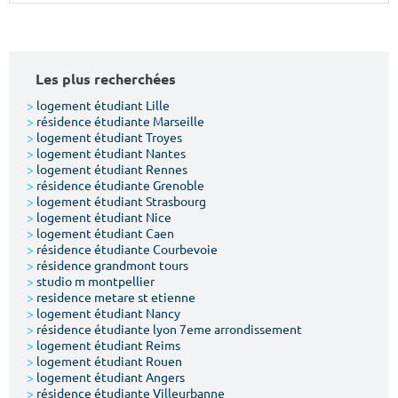
Surface min
Surface max
m²
m²
Les plus recherchées
Type de location
>
logement étudiant Lille
>
résidence étudiante Marseille
>
logement étudiant Troyes
Colocation
>
logement étudiant Nantes
>
logement étudiant Rennes
Votre date d'entrée
>
résidence étudiante Grenoble
>
logement étudiant Strasbourg
>
logement étudiant Nice
>
logement étudiant Caen
>
résidence étudiante Courbevoie
>
résidence grandmont tours
>
studio m montpellier
Chercher
>
residence metare st etienne
>
logement étudiant Nancy
>
résidence étudiante lyon 7eme arrondissement
>
logement étudiant Reims
>
logement étudiant Rouen
>
logement étudiant Angers
>
résidence étudiante Villeurbanne