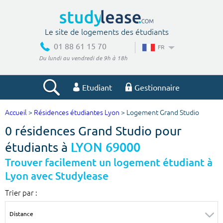
Le site de logements des étudiants
01 88 61 15 70
FR
Du lundi au vendredi de 9h à 18h
Etudiant
Gestionnaire
Accueil
>
Résidences étudiantes Lyon
> Logement Grand Studio
Votre recherche
0 résidences Grand Studio pour
Ville, école
étudiants à
LYON 69000
Trouver facilement un logement étudiant à
Lyon avec Studylease
Budget min
Budget max
Trier par :
€
€