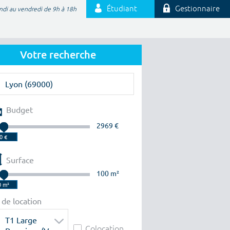
Étudiant
Gestionnaire
ndi au vendredi de 9h à 18h
Votre recherche
Budget
2969 €
Surface
100 m²
 de location
T1 Large
Colocation