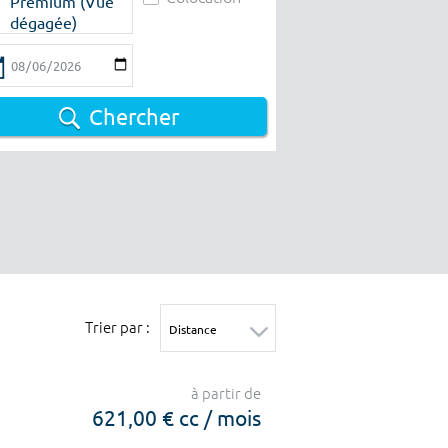
Premium (Vue
dégagée)
Chercher
Trier par :
à partir de
621,00 € cc / mois