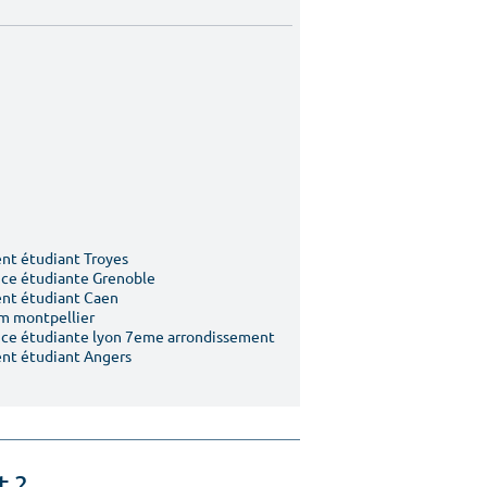
t étudiant Troyes
ce étudiante Grenoble
nt étudiant Caen
m montpellier
ce étudiante lyon 7eme arrondissement
nt étudiant Angers
t ?