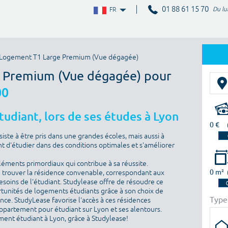
01 88 61 15 70
Du lu
FR
Logement T1 Large Premium (Vue dégagée)
e Premium (Vue dégagée) pour
00
udiant, lors de ses études à Lyon
0 €
iste à être pris dans une grandes écoles, mais aussi à
nt d'étudier dans des conditions optimales et s'améliorer
éments primordiaux qui contribue à sa réussite.
0 m²
de trouver la résidence convenable, correspondant aux
oins de l'étudiant. Studylease offre de résoudre ce
tunités de logements étudiants grâce à son choix de
Type
ance. StudyLease favorise l'accès à ces résidences
appartement pour étudiant sur Lyon et ses alentours.
ment étudiant à Lyon, grâce à Studylease!