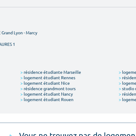
 Grand Lyon - Marcy
AURES 1
>
résidence étudiante Marseille
>
logemen
>
logement étudiant Rennes
>
résiden
>
logement étudiant Nice
>
logeme
>
résidence grandmont tours
>
studio 
>
logement étudiant Nancy
>
résiden
>
logement étudiant Rouen
>
logeme
Vous ne trouvez pas de logemen