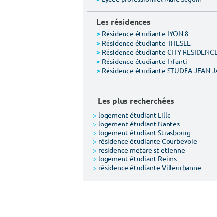
Les résidences
Résidence étudiante LYON 8
>
Résidence étudiante THESEE
>
Résidence étudiante CITY RESIDENCE
>
Résidence étudiante Infanti
>
Résidence étudiante STUDEA JEAN J
>
Les plus recherchées
>
logement étudiant Lille
>
logement étudiant Nantes
>
logement étudiant Strasbourg
>
résidence étudiante Courbevoie
>
residence metare st etienne
>
logement étudiant Reims
>
résidence étudiante Villeurbanne