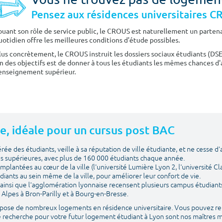
Pensez aux résidences universitaires 
ouant son rôle de service public, le CROUS est naturellement un partenai
uotidien offre les meilleures conditions d'étude possibles.
lus concrètement, le CROUS instruit les dossiers sociaux étudiants (DS
n des objectifs est de donner à tous les étudiants les mêmes chances d'
'enseignement supérieur.
te, idéale pour un cursus post BAC
ée des étudiants, veille à sa réputation de ville étudiante, et ne cesse d'
des supérieures, avec plus de 160 000 étudiants chaque année.
mplantées au cœur de la ville (l'université Lumière Lyon 2, l'université C
tudiants au sein même de la ville, pour améliorer leur confort de vie.
ainsi que l'agglomération lyonnaise recensent plusieurs campus étudiants
 Alpes à Bron-Parilly et à Bourg-en-Bresse.
propose de nombreux logements en résidence universitaire. Vous pouvez r
 de recherche pour votre futur logement étudiant à Lyon sont nos maîtres 