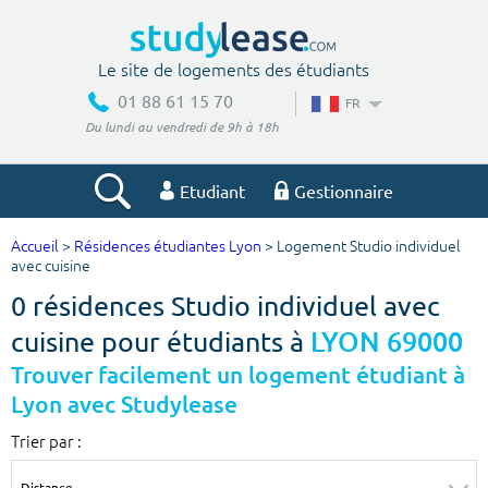
Le site de logements des étudiants
01 88 61 15 70
FR
Du lundi au vendredi de 9h à 18h
Etudiant
Gestionnaire
Accueil
>
Résidences étudiantes Lyon
> Logement Studio individuel
Votre recherche
avec cuisine
0 résidences Studio individuel avec
Ville, école
cuisine pour étudiants à
LYON 69000
Trouver facilement un logement étudiant à
Lyon avec Studylease
Budget min
Budget max
Trier par :
€
€