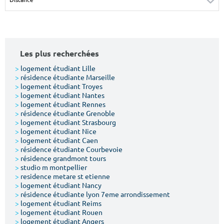
Surface min
Surface max
m²
m²
Les plus recherchées
Type de location
>
logement étudiant Lille
>
résidence étudiante Marseille
Colocation
>
logement étudiant Troyes
>
logement étudiant Nantes
Votre date d'entrée
>
logement étudiant Rennes
>
résidence étudiante Grenoble
>
logement étudiant Strasbourg
>
logement étudiant Nice
>
logement étudiant Caen
>
résidence étudiante Courbevoie
>
résidence grandmont tours
Chercher
>
studio m montpellier
>
residence metare st etienne
>
logement étudiant Nancy
>
résidence étudiante lyon 7eme arrondissement
>
logement étudiant Reims
>
logement étudiant Rouen
>
logement étudiant Angers