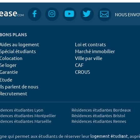
NOUS ENVOY
BONS PLANS
Aides au logement
Loi et contrats
Spécial étudiants
Marché immobilier
Colocation
Ville par ville
Se loger
CAF
Garantie
CROUS
Etude
Ils parlent de nous
Recrutement
idences étudiantes Lyon
Résidences étudiantes Bordeaux
idences étudiantes Montpellier
Résidences étudiantes Bristol
idences étudiantes Marseille
Résidences étudiantes Rennes
igne qui permet aux étudiants de réserver leur
, aupr
logement étudiant