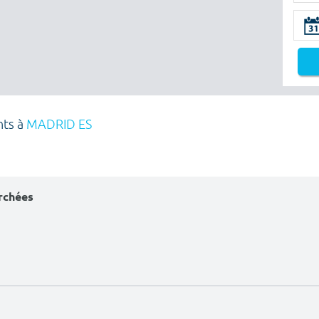
nts à
MADRID ES
erchées