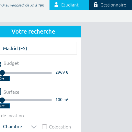
Étudiant
Gestionnaire
ndi au vendredi de 9h à 18h
Votre recherche
Budget
2969 €
Surface
100 m²
 de location
Chambre
Colocation