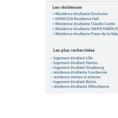
Les résidences
Résidence étudiante Estuhome
>
MONCLOA Residence Hall
>
Résidence étudiante Claudio Coello
>
Résidence étudiante SANTA MARÍA 
>
Résidence étudiante Paseo de la Hab
>
Les plus recherchées
>
logement étudiant Lille
>
logement étudiant Nantes
>
logement étudiant Strasbourg
>
résidence étudiante Courbevoie
>
residence metare st etienne
>
logement étudiant Reims
>
résidence étudiante Villeurbanne