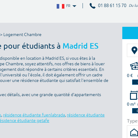
01 88 61 15 70
Du lu
FR
> Logement Chambre
 pour étudiants à
Madrid ES
isponible en location à Madrid ES, si vous êtes à la
e Chambre, soyez attentifs, nos offres de biens à louer
ogement doit répondre à certains critères essentiels. En
l’université ou l’école, il doit également offrir un cadre
0 €
rouver une résidence étudiante qui satisfait l’ensemble de
vec détails, avec une grande quantité d’appartements
0 m²
s
,
résidence étudiante fuenlabrada
,
résidence étudiante
Type
ésidence étudiante getafe