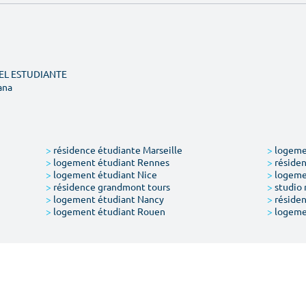
DEL ESTUDIANTE
ana
>
résidence étudiante Marseille
>
logemen
>
logement étudiant Rennes
>
résiden
>
logement étudiant Nice
>
logeme
>
résidence grandmont tours
>
studio 
>
logement étudiant Nancy
>
résiden
>
logement étudiant Rouen
>
logeme