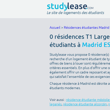
Le site de logements des étudiants
Accueil
>
Résidences étudiantes Madrid
0 résidences T1 Larg
étudiants à
Madrid E
Studylease vous propose 0 résidence(s) d
recherche d’un logement étudiant de ty
offres de biens à louer sont régulièreme
critères essentiels. En plus d’offrir une c
également offrir un cadre reposant et a
qui satisfait l’ensemble de ces exigences 
Chaque résidence à Madrid est décrite a
étudiants modernes.
Voir aussi :
résidence étudiante móstole
leganés
,
résidence étudiante alcorcón
,
r