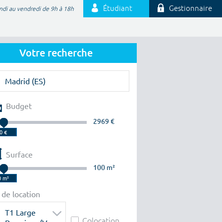
Étudiant
Gestionnaire
ndi au vendredi de 9h à 18h
Votre recherche
Budget
2969 €
Surface
100 m²
 de location
T1 Large
Colocation