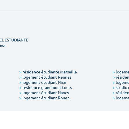
DEL ESTUDIANTE
ana
>
résidence étudiante Marseille
>
logemen
>
logement étudiant Rennes
>
résiden
>
logement étudiant Nice
>
logeme
>
résidence grandmont tours
>
studio 
>
logement étudiant Nancy
>
résiden
>
logement étudiant Rouen
>
logeme