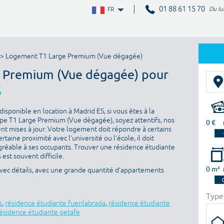
01 88 61 15 70
Du lu
FR
> Logement T1 Large Premium (Vue dégagée)
e Premium (Vue dégagée) pour
S
isponible en location à Madrid ES, si vous êtes à la
pe T1 Large Premium (Vue dégagée), soyez attentifs, nos
0 €
nt mises à jour. Votre logement doit répondre à certains
ertaine proximité avec l’université ou l’école, il doit
gréable à ses occupants. Trouver une résidence étudiante
est souvent difficile.
0 m²
vec détails, avec une grande quantité d’appartements
Type
s
,
résidence étudiante fuenlabrada
,
résidence étudiante
ésidence étudiante getafe