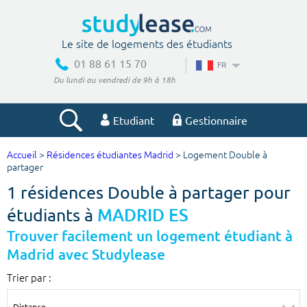
Le site de logements des étudiants
01 88 61 15 70
FR
Du lundi au vendredi de 9h à 18h
Etudiant
Gestionnaire
Accueil
>
Résidences étudiantes Madrid
> Logement Double à
Votre recherche
partager
1 résidences Double à partager pour
Ville, école
étudiants à
MADRID ES
Trouver facilement un logement étudiant à
Madrid avec Studylease
Budget min
Budget max
Trier par :
€
€