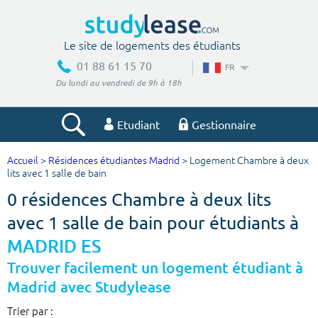
Le site de logements des étudiants
01 88 61 15 70
FR
Du lundi au vendredi de 9h à 18h
Etudiant
Gestionnaire
Accueil
>
Résidences étudiantes Madrid
> Logement Chambre à deux
Votre recherche
lits avec 1 salle de bain
0 résidences Chambre à deux lits
Ville, école
avec 1 salle de bain pour étudiants à
MADRID ES
Budget min
Budget max
Trouver facilement un logement étudiant à
Madrid avec Studylease
€
€
Trier par :