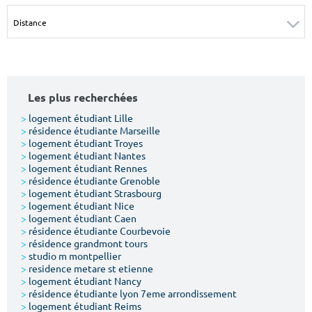
Surface min
Surface max
m²
m²
Type de location
Les plus recherchées
Colocation
>
logement étudiant Lille
>
résidence étudiante Marseille
Votre date d'entrée
>
logement étudiant Troyes
>
logement étudiant Nantes
>
logement étudiant Rennes
>
résidence étudiante Grenoble
>
logement étudiant Strasbourg
>
logement étudiant Nice
>
logement étudiant Caen
Chercher
>
résidence étudiante Courbevoie
>
résidence grandmont tours
>
studio m montpellier
>
residence metare st etienne
>
logement étudiant Nancy
>
résidence étudiante lyon 7eme arrondissement
>
logement étudiant Reims