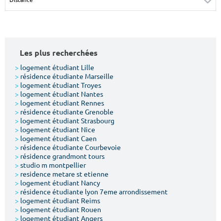
Surface min
Surface max
m²
m²
Les plus recherchées
Type de location
>
logement étudiant Lille
>
résidence étudiante Marseille
Colocation
>
logement étudiant Troyes
>
logement étudiant Nantes
Votre date d'entrée
>
logement étudiant Rennes
>
résidence étudiante Grenoble
>
logement étudiant Strasbourg
>
logement étudiant Nice
>
logement étudiant Caen
>
résidence étudiante Courbevoie
>
résidence grandmont tours
Chercher
>
studio m montpellier
>
residence metare st etienne
>
logement étudiant Nancy
>
résidence étudiante lyon 7eme arrondissement
>
logement étudiant Reims
>
logement étudiant Rouen
>
logement étudiant Angers