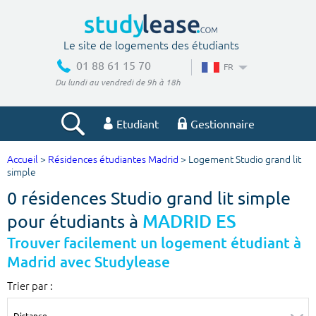
Le site de logements des étudiants
01 88 61 15 70
FR
Du lundi au vendredi de 9h à 18h
Etudiant
Gestionnaire
Accueil
>
Résidences étudiantes Madrid
> Logement Studio grand lit
Votre recherche
simple
0 résidences Studio grand lit simple
Ville, école
pour étudiants à
MADRID ES
Trouver facilement un logement étudiant à
Madrid avec Studylease
Budget min
Budget max
Trier par :
€
€