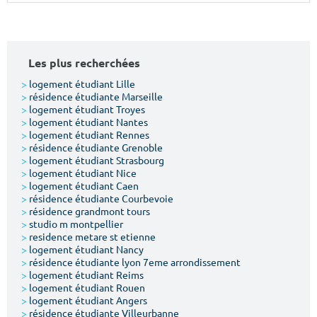
Surface min
Surface max
m²
m²
Les plus recherchées
Type de location
>
logement étudiant Lille
>
résidence étudiante Marseille
>
logement étudiant Troyes
Colocation
>
logement étudiant Nantes
>
logement étudiant Rennes
Votre date d'entrée
>
résidence étudiante Grenoble
>
logement étudiant Strasbourg
>
logement étudiant Nice
>
logement étudiant Caen
>
résidence étudiante Courbevoie
>
résidence grandmont tours
>
studio m montpellier
Chercher
>
residence metare st etienne
>
logement étudiant Nancy
>
résidence étudiante lyon 7eme arrondissement
>
logement étudiant Reims
>
logement étudiant Rouen
>
logement étudiant Angers
>
résidence étudiante Villeurbanne