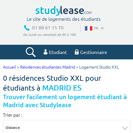
Le site de logements des étudiants
01 88 61 15 70
FR
Du lundi au vendredi de 9h à 18h
Etudiant
Gestionnaire
Accueil
>
Résidences étudiantes Madrid
> Logement Studio XXL
Votre recherche
0 résidences Studio XXL pour
Ville, école
étudiants à
MADRID ES
Trouver facilement un logement étudiant à
Madrid avec Studylease
Budget min
Budget max
Trier par :
€
€