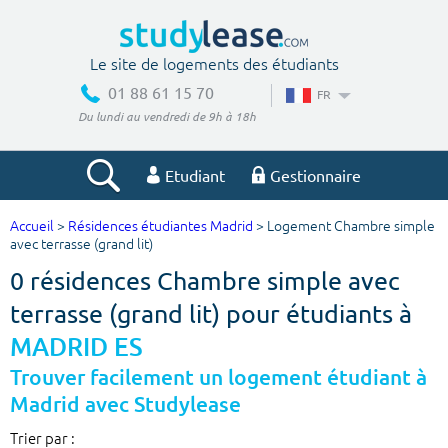
Le site de logements des étudiants
01 88 61 15 70
FR
Du lundi au vendredi de 9h à 18h
Etudiant
Gestionnaire
Accueil
>
Résidences étudiantes Madrid
> Logement Chambre simple
Votre recherche
avec terrasse (grand lit)
0 résidences Chambre simple avec
Ville, école
terrasse (grand lit) pour étudiants à
MADRID ES
Budget min
Budget max
Trouver facilement un logement étudiant à
Madrid avec Studylease
€
€
Trier par :