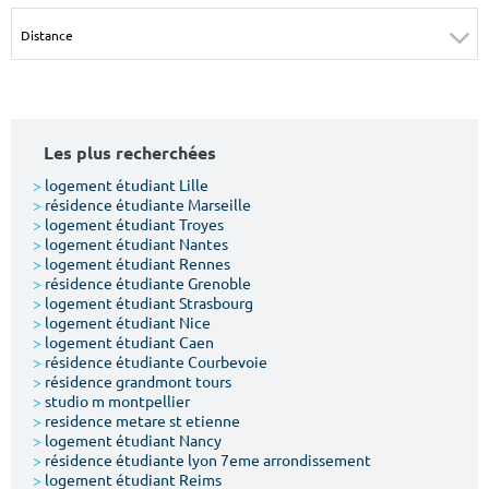
Surface min
Surface max
m²
m²
Type de location
Les plus recherchées
Colocation
>
logement étudiant Lille
>
résidence étudiante Marseille
Votre date d'entrée
>
logement étudiant Troyes
>
logement étudiant Nantes
>
logement étudiant Rennes
>
résidence étudiante Grenoble
>
logement étudiant Strasbourg
>
logement étudiant Nice
>
logement étudiant Caen
Chercher
>
résidence étudiante Courbevoie
>
résidence grandmont tours
>
studio m montpellier
>
residence metare st etienne
>
logement étudiant Nancy
>
résidence étudiante lyon 7eme arrondissement
>
logement étudiant Reims