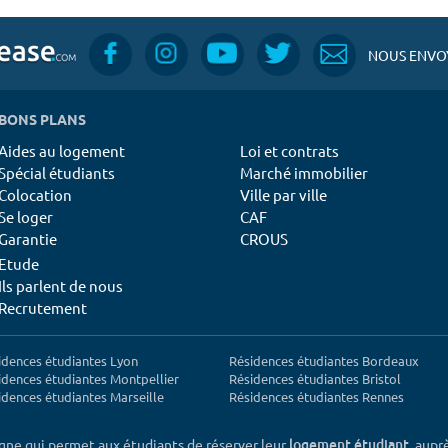
NOUS ENVOY
BONS PLANS
Aides au logement
Loi et contrats
Spécial étudiants
Marché immobilier
Colocation
Ville par ville
Se loger
CAF
Garantie
CROUS
Etude
Ils parlent de nous
Recrutement
idences étudiantes Lyon
Résidences étudiantes Bordeaux
idences étudiantes Montpellier
Résidences étudiantes Bristol
idences étudiantes Marseille
Résidences étudiantes Rennes
igne qui permet aux étudiants de réserver leur
, aupr
logement étudiant