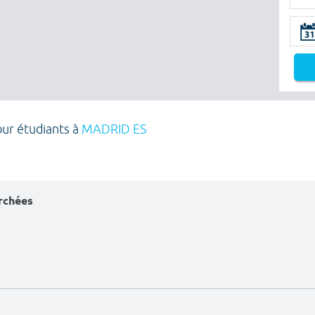
our étudiants à
MADRID ES
erchées