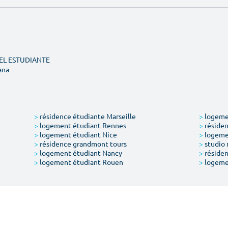
DEL ESTUDIANTE
ana
>
résidence étudiante Marseille
>
logemen
>
logement étudiant Rennes
>
résiden
>
logement étudiant Nice
>
logeme
>
résidence grandmont tours
>
studio 
>
logement étudiant Nancy
>
résiden
>
logement étudiant Rouen
>
logeme