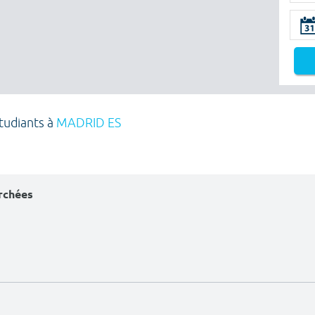
étudiants à
MADRID ES
erchées