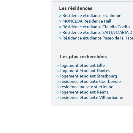
Les résidences
Résidence étudiante Estuhome
>
MONCLOA Residence Hall
>
Résidence étudiante Claudio Coello
>
Résidence étudiante SANTA MARÍA 
>
Résidence étudiante Paseo de la Hab
>
Les plus recherchées
>
logement étudiant Lille
>
logement étudiant Nantes
>
logement étudiant Strasbourg
>
résidence étudiante Courbevoie
>
residence metare st etienne
>
logement étudiant Reims
>
résidence étudiante Villeurbanne