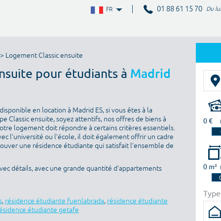
01 88 61 15 70
Du lu
FR
> Logement Classic ensuite
ensuite pour étudiants à
Madrid
isponible en location à Madrid ES, si vous êtes à la
 Classic ensuite, soyez attentifs, nos offres de biens à
0 €
otre logement doit répondre à certains critères essentiels.
ec l’université ou l’école, il doit également offrir un cadre
rouver une résidence étudiante qui satisfait l’ensemble de
0 m²
vec détails, avec une grande quantité d’appartements
Type
s
,
résidence étudiante fuenlabrada
,
résidence étudiante
ésidence étudiante getafe