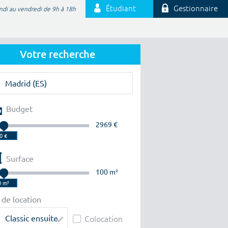
Étudiant
Gestionnaire
ndi au vendredi de 9h à 18h
Votre recherche
Budget
2969 €
Surface
100 m²
 de location
Classic ensuite
Colocation