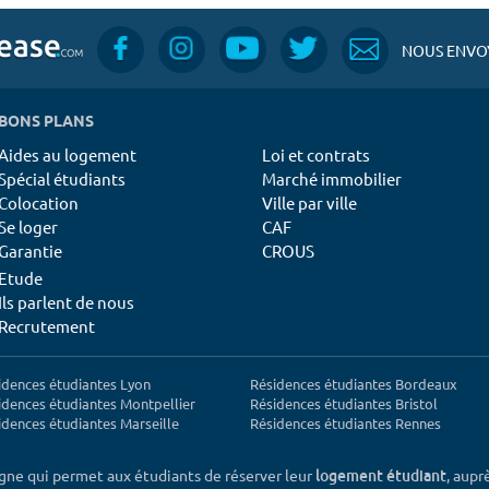
NOUS ENVOY
BONS PLANS
Aides au logement
Loi et contrats
Spécial étudiants
Marché immobilier
Colocation
Ville par ville
Se loger
CAF
Garantie
CROUS
Etude
Ils parlent de nous
Recrutement
idences étudiantes Lyon
Résidences étudiantes Bordeaux
idences étudiantes Montpellier
Résidences étudiantes Bristol
idences étudiantes Marseille
Résidences étudiantes Rennes
igne qui permet aux étudiants de réserver leur
, aupr
logement étudiant