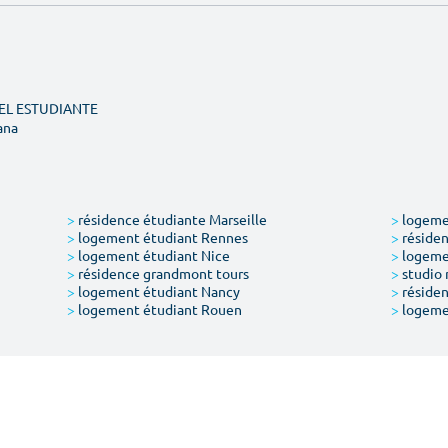
DEL ESTUDIANTE
ana
>
résidence étudiante Marseille
>
logemen
>
logement étudiant Rennes
>
résiden
>
logement étudiant Nice
>
logeme
>
résidence grandmont tours
>
studio 
>
logement étudiant Nancy
>
résiden
>
logement étudiant Rouen
>
logeme