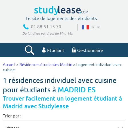
Le site de logements des étudiants
01 88 61 15 70
FR
Du lundi au vendredi de 9h à 18h
Etudiant
Gestionnaire
Accueil
>
Résidences étudiantes Madrid
> Logement individuel avec
Votre recherche
cuisine
1 résidences individuel avec cuisine
Ville, école
pour étudiants à
MADRID ES
Trouver facilement un logement étudiant à
Madrid avec Studylease
Budget min
Budget max
Trier par :
€
€