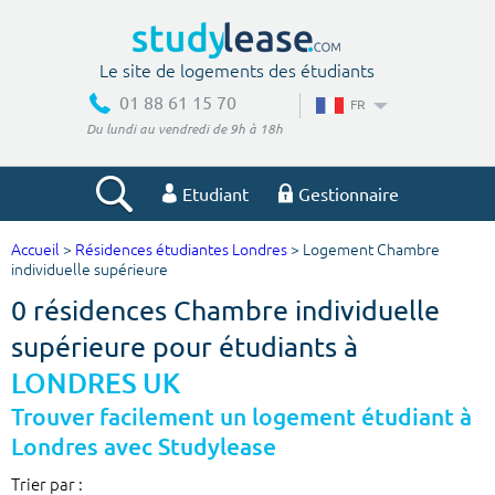
Le site de logements des étudiants
01 88 61 15 70
FR
Du lundi au vendredi de 9h à 18h
Etudiant
Gestionnaire
Accueil
>
Résidences étudiantes Londres
> Logement Chambre
Votre recherche
individuelle supérieure
0 résidences Chambre individuelle
Ville, école
supérieure pour étudiants à
LONDRES UK
Budget min
Budget max
Trouver facilement un logement étudiant à
Londres avec Studylease
€
€
Trier par :