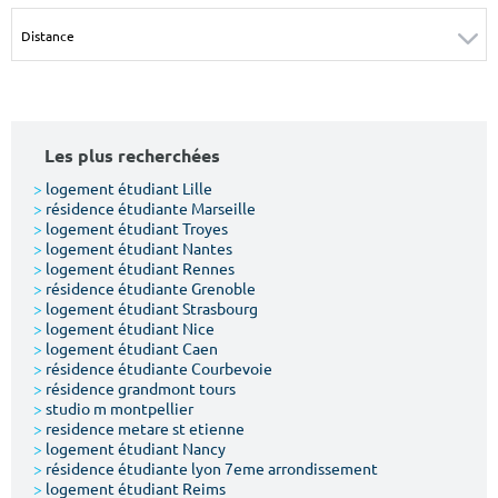
Surface min
Surface max
m²
m²
Type de location
Les plus recherchées
Colocation
>
logement étudiant Lille
>
résidence étudiante Marseille
Votre date d'entrée
>
logement étudiant Troyes
>
logement étudiant Nantes
>
logement étudiant Rennes
>
résidence étudiante Grenoble
>
logement étudiant Strasbourg
>
logement étudiant Nice
>
logement étudiant Caen
Chercher
>
résidence étudiante Courbevoie
>
résidence grandmont tours
>
studio m montpellier
>
residence metare st etienne
>
logement étudiant Nancy
>
résidence étudiante lyon 7eme arrondissement
>
logement étudiant Reims