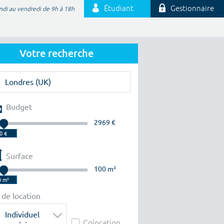
Étudiant
Gestionnaire
ndi au vendredi de 9h à 18h
Votre recherche
Budget
2969 €
Surface
100 m²
 de location
Individuel
Colocation