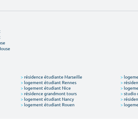
t
t
use
House
>
résidence étudiante Marseille
>
logemen
>
logement étudiant Rennes
>
résiden
>
logement étudiant Nice
>
logeme
>
résidence grandmont tours
>
studio 
>
logement étudiant Nancy
>
résiden
>
logement étudiant Rouen
>
logeme