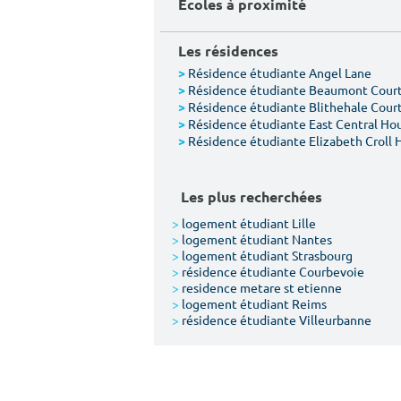
Écoles à proximité
Les résidences
Résidence étudiante Angel Lane
>
Résidence étudiante Beaumont Cour
>
Résidence étudiante Blithehale Cour
>
Résidence étudiante East Central Ho
>
Résidence étudiante Elizabeth Croll 
>
Les plus recherchées
>
logement étudiant Lille
>
logement étudiant Nantes
>
logement étudiant Strasbourg
>
résidence étudiante Courbevoie
>
residence metare st etienne
>
logement étudiant Reims
>
résidence étudiante Villeurbanne