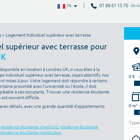
01 88 61 15 70
Du lu
FR
s
> Logement Individuel supérieur avec terrasse
el supérieur avec terrasse pour
UK
isponible en location à Londres UK, si vous êtes à la
 Individuel supérieur avec terrasse, soyez attentifs, nos
0 €
nt mises à jour. Votre logement doit répondre à certains
ertaine proximité avec l’université ou l’école, il doit
gréable à ses occupants. Trouver une résidence étudiante
est souvent difficile.
0 m²
 avec détails, avec une grande quantité d’appartements
Type
,
résidence étudiante cheshunt
,
résidence étudiante
résidence étudiante hoddesdon