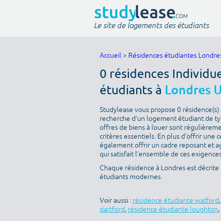
Le site de logements des étudiants
Accueil
>
Résidences étudiantes Londre
0 résidences Individu
étudiants à
Londres 
Studylease vous propose 0 résidence(s) d
recherche d’un logement étudiant de type
offres de biens à louer sont régulièreme
critères essentiels. En plus d’offrir une c
également offrir un cadre reposant et a
qui satisfait l’ensemble de ces exigences 
Chaque résidence à Londres est décrite
étudiants modernes.
Voir aussi :
résidence étudiante watford
dartford
,
résidence étudiante loughton
,