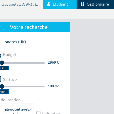
Étudiant
Gestionnaire
ndi au vendredi de 9h à 18h
Votre recherche
Budget
2969 €
Surface
100 m²
 de location
Individuel avec
Colocation