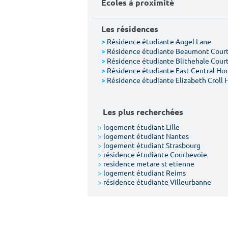
Écoles à proximité
Les résidences
Résidence étudiante Angel Lane
>
Résidence étudiante Beaumont Cour
>
Résidence étudiante Blithehale Cour
>
Résidence étudiante East Central Ho
>
Résidence étudiante Elizabeth Croll 
>
Les plus recherchées
>
logement étudiant Lille
>
logement étudiant Nantes
>
logement étudiant Strasbourg
>
résidence étudiante Courbevoie
>
residence metare st etienne
>
logement étudiant Reims
>
résidence étudiante Villeurbanne