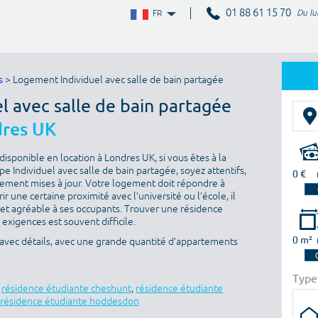
01 88 61 15 70
Du lu
FR
s
> Logement Individuel avec salle de bain partagée
el avec salle de bain partagée
res UK
isponible en location à Londres UK, si vous êtes à la
 Individuel avec salle de bain partagée, soyez attentifs,
0 €
èrement mises à jour. Votre logement doit répondre à
rir une certaine proximité avec l’université ou l’école, il
 et agréable à ses occupants. Trouver une résidence
 exigences est souvent difficile.
0 m²
 avec détails, avec une grande quantité d’appartements
Type
,
résidence étudiante cheshunt
,
résidence étudiante
résidence étudiante hoddesdon