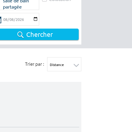
salle de bain
partagée
Chercher
Trier par :