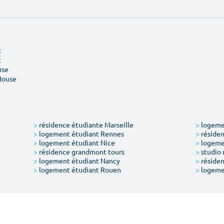
t
t
use
House
>
résidence étudiante Marseille
>
logemen
>
logement étudiant Rennes
>
résiden
>
logement étudiant Nice
>
logeme
>
résidence grandmont tours
>
studio 
>
logement étudiant Nancy
>
résiden
>
logement étudiant Rouen
>
logeme