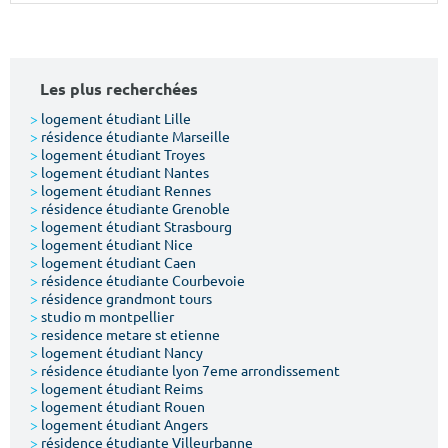
Surface min
Surface max
m²
m²
Les plus recherchées
Type de location
>
logement étudiant Lille
>
résidence étudiante Marseille
>
logement étudiant Troyes
Colocation
>
logement étudiant Nantes
>
logement étudiant Rennes
Votre date d'entrée
>
résidence étudiante Grenoble
>
logement étudiant Strasbourg
>
logement étudiant Nice
>
logement étudiant Caen
>
résidence étudiante Courbevoie
>
résidence grandmont tours
>
studio m montpellier
Chercher
>
residence metare st etienne
>
logement étudiant Nancy
>
résidence étudiante lyon 7eme arrondissement
>
logement étudiant Reims
>
logement étudiant Rouen
>
logement étudiant Angers
>
résidence étudiante Villeurbanne