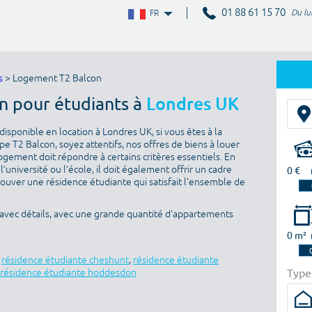
01 88 61 15 70
Du lu
FR
s
> Logement T2 Balcon
n pour étudiants à
Londres UK
isponible en location à Londres UK, si vous êtes à la
 T2 Balcon, soyez attentifs, nos offres de biens à louer
ogement doit répondre à certains critères essentiels. En
l’université ou l’école, il doit également offrir un cadre
0 €
rouver une résidence étudiante qui satisfait l’ensemble de
 avec détails, avec une grande quantité d’appartements
0 m²
,
résidence étudiante cheshunt
,
résidence étudiante
Type
résidence étudiante hoddesdon