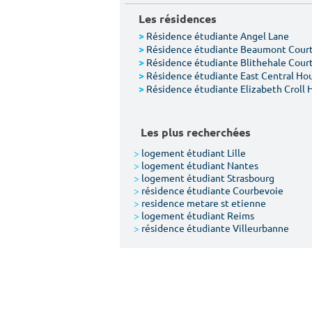
Les résidences
Résidence étudiante Angel Lane
>
Résidence étudiante Beaumont Cour
>
Résidence étudiante Blithehale Cour
>
Résidence étudiante East Central Ho
>
Résidence étudiante Elizabeth Croll 
>
Les plus recherchées
>
logement étudiant Lille
>
logement étudiant Nantes
>
logement étudiant Strasbourg
>
résidence étudiante Courbevoie
>
residence metare st etienne
>
logement étudiant Reims
>
résidence étudiante Villeurbanne