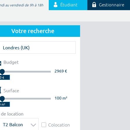
Étudiant
Gestionnaire
ndi au vendredi de 9h à 18h
Votre recherche
Budget
2969 €
Surface
100 m²
 de location
T2 Balcon
Colocation