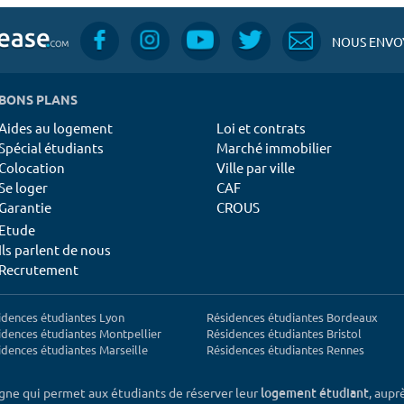
NOUS ENVOY
BONS PLANS
Aides au logement
Loi et contrats
Spécial étudiants
Marché immobilier
Colocation
Ville par ville
Se loger
CAF
Garantie
CROUS
Etude
Ils parlent de nous
Recrutement
idences étudiantes Lyon
Résidences étudiantes Bordeaux
idences étudiantes Montpellier
Résidences étudiantes Bristol
idences étudiantes Marseille
Résidences étudiantes Rennes
igne qui permet aux étudiants de réserver leur
, aupr
logement étudiant