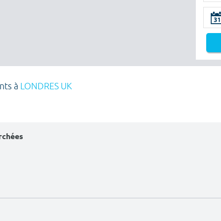
ants à
LONDRES UK
erchées