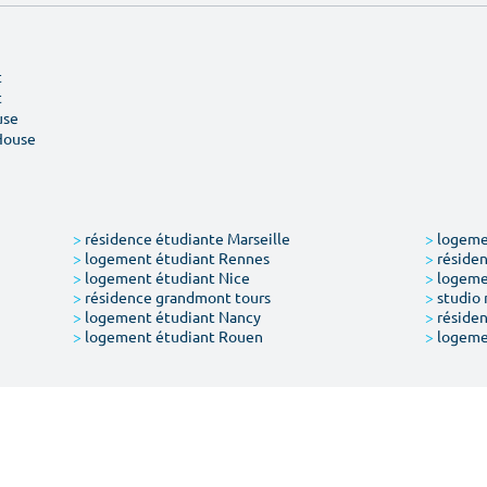
t
t
use
House
>
résidence étudiante Marseille
>
logemen
>
logement étudiant Rennes
>
résiden
>
logement étudiant Nice
>
logeme
>
résidence grandmont tours
>
studio 
>
logement étudiant Nancy
>
résiden
>
logement étudiant Rouen
>
logeme