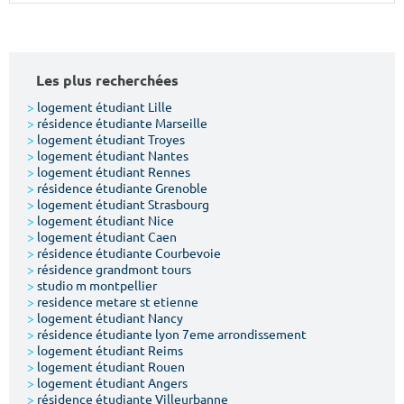
Surface min
Surface max
m²
m²
Les plus recherchées
Type de location
>
logement étudiant Lille
>
résidence étudiante Marseille
>
logement étudiant Troyes
Colocation
>
logement étudiant Nantes
>
logement étudiant Rennes
Votre date d'entrée
>
résidence étudiante Grenoble
>
logement étudiant Strasbourg
>
logement étudiant Nice
>
logement étudiant Caen
>
résidence étudiante Courbevoie
>
résidence grandmont tours
>
studio m montpellier
Chercher
>
residence metare st etienne
>
logement étudiant Nancy
>
résidence étudiante lyon 7eme arrondissement
>
logement étudiant Reims
>
logement étudiant Rouen
>
logement étudiant Angers
>
résidence étudiante Villeurbanne