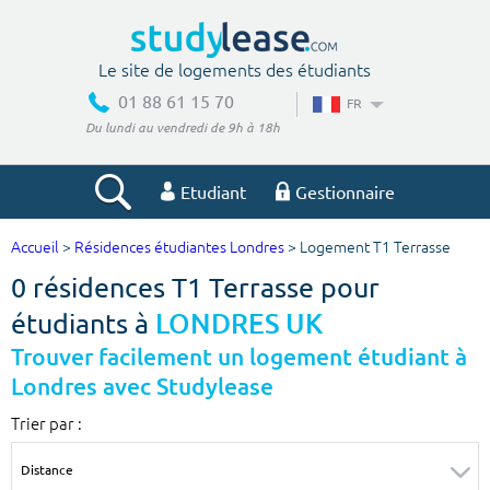
Le site de logements des étudiants
01 88 61 15 70
FR
Du lundi au vendredi de 9h à 18h
Etudiant
Gestionnaire
Accueil
>
Résidences étudiantes Londres
> Logement T1 Terrasse
Votre recherche
0 résidences T1 Terrasse pour
Ville, école
étudiants à
LONDRES UK
Trouver facilement un logement étudiant à
Londres avec Studylease
Budget min
Budget max
Trier par :
€
€